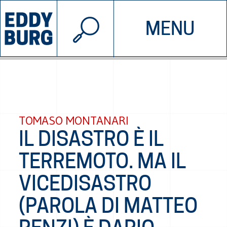
© 2026 EDDYBURG
MENU
INIZIATIVE
CHI SIAMO
SOSTIENICI
CONTATTACI
TOMASO MONTANARI
IL DISASTRO È IL
TERREMOTO. MA IL
VICEDISASTRO
(PAROLA DI MATTEO