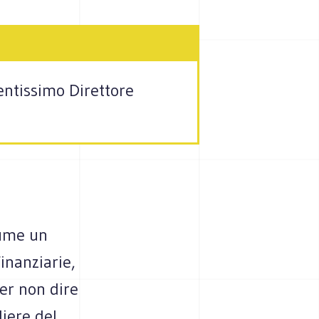
tentissimo Direttore
sume un
inanziarie,
er non dire
liere del