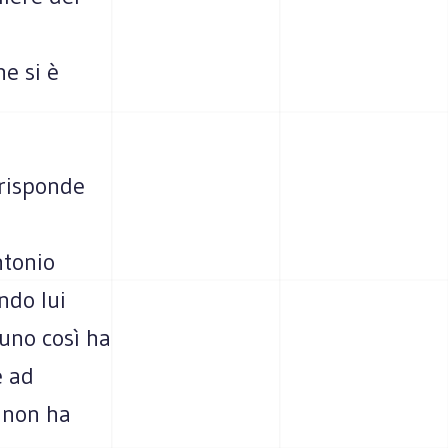
e si è
rrisponde
ntonio
ndo lui
 uno così ha
e ad
 non ha