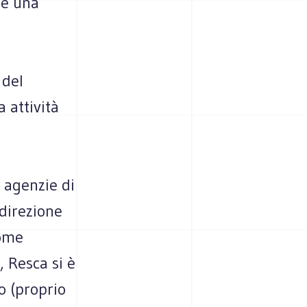
be una
 del
a attività
e agenzie di
 direzione
come
, Resca si è
o (proprio