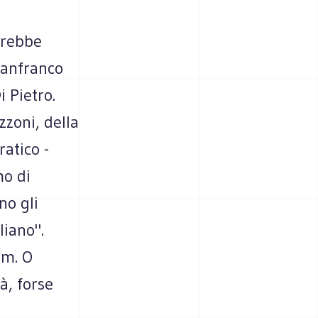
vrebbe
ianfranco
i Pietro.
zoni, della
atico -
mo di
no gli
liano".
um. O
à, forse