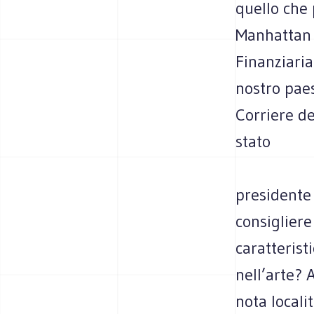
quello che 
Manhattan B
Finanziaria 
nostro paes
Corriere de
stato
presidente 
consigliere
caratterist
nell’arte? 
nota localit