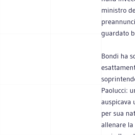
ministro de
preannuncia
guardato b
Bondi ha sc
esattamente
soprintende
Paolucci: u
auspicava u
per sua na
allenare la