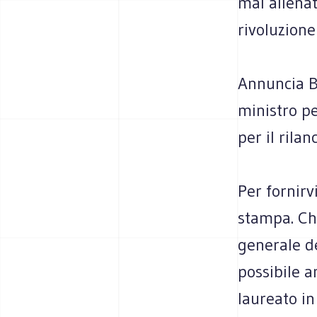
mai allena
rivoluzione
Annuncia Bo
ministro pe
per il rila
Per fornirv
stampa. Che
generale d
possibile a
laureato i