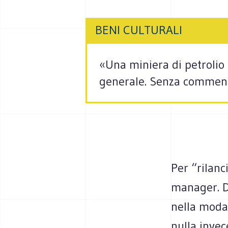
BENI CULTURALI
«Una miniera di petrolio 
generale. Senza commento
Per “rilanc
manager. Di
nella moda,
nulla invec