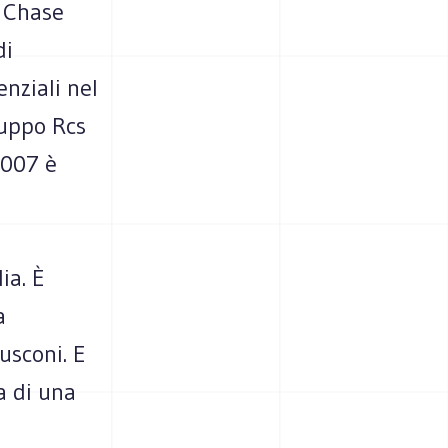
a Chase
di
enziali nel
ruppo Rcs
2007 è
ia. È
a
lusconi. E
a di una