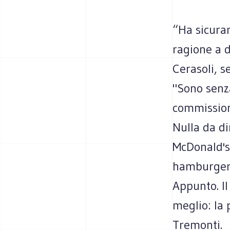
“Ha sicura
ragione a d
Cerasoli, s
"Sono senz
commission
Nulla da d
McDonald's 
hamburger c
Appunto. Il
meglio: la 
Tremonti.