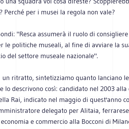
to una squadra voi cosa direste? Scoppiereb
? Perché per i musei la regola non vale?
ndi: "Resca assumerà il ruolo di consigliere
r le politiche museali, al fine di avviare la su
ncio del settore museale nazionale".
i un ritratto, sintetizziamo quanto lanciano l
 lo descrivono così: candidato nel 2003 alla
ella Rai, indicato nel maggio di quest'anno 
mministratore delegato per Alitaia, ferrarese
n economia e commercio alla Bocconi di Milan