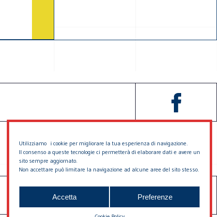
Utilizziamo i cookie per migliorare la tua esperienza di navigazione.
Il consenso a queste tecnologie ci permetterà di elaborare dati e avere un
sito sempre aggiornato.
Non accettare può limitare la navigazione ad alcune aree del sito stesso.
SOSTIENICI
CONTATTACI
Accetta
Preferenze
Cookie Policy