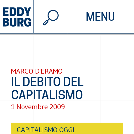
© 2026 EDDYBURG
MENU
INIZIATIVE
CHI SIAMO
SOSTIENICI
CONTATTACI
MARCO D'ERAMO
IL DEBITO DEL
CAPITALISMO
1 Novembre 2009
CAPITALISMO OGGI