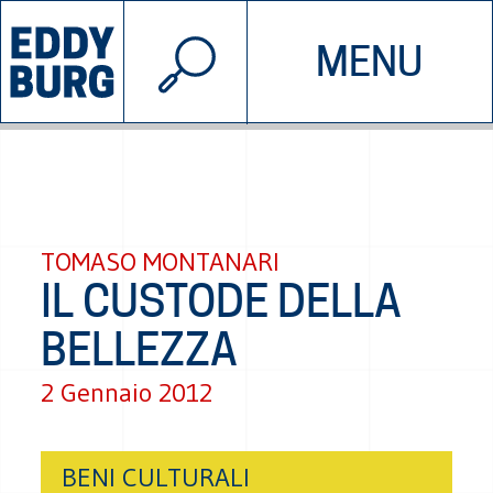
© 2026 EDDYBURG
MENU
INIZIATIVE
CHI SIAMO
SOSTIENICI
CONTATTACI
TOMASO MONTANARI
IL CUSTODE DELLA
BELLEZZA
2 Gennaio 2012
BENI CULTURALI