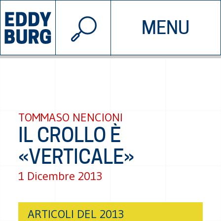
© 2026 EDDYBURG
MENU
INIZIATIVE
CHI SIAMO
SOSTIENICI
CONTATTACI
TOMMASO NENCIONI
IL CROLLO È
«VERTICALE»
1 Dicembre 2013
ARTICOLI DEL 2013