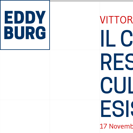
VITTOR
IL 
RES
CU
ESI
17 Novemb