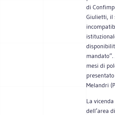
di Confimpr
Giulietti, 
incompatib
istituziona
disponibili
mandato”. A
mesi di po
presentato 
Melandri (P
La vicenda 
dell’area d