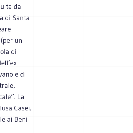
uita dal
ra di Santa
eare
 (per un
ola di
ell’ex
lvano e di
trale,
ale”. La
lusa Casei.
le ai Beni