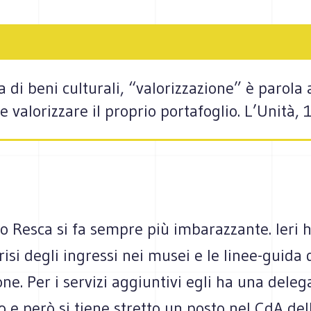
 di beni culturali, “valorizzazione” è parol
 valorizzare il proprio portafoglio. L’Unità
io Resca si fa sempre più imbarazzante. Ieri h
crisi degli ingressi nei musei e le linee-guida
one. Per i servizi aggiuntivi egli ha una deleg
o e però si tiene stretto un posto nel CdA del