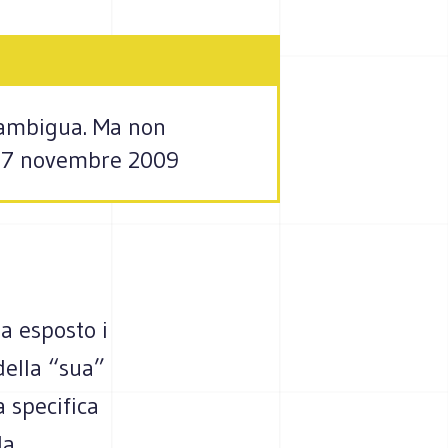
a ambigua. Ma non
, 17 novembre 2009
a esposto i
 della “sua”
a specifica
la