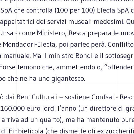
SpA che controlla (100 per 100) Electa SpA c
appaltatrici dei servizi museali medesimi. Qu
Unsa - come Ministero, Resca prepara le nuov
 Mondadori-Electa, poi parteciperà. Conflitto
a manuale. Ma il ministro Bondi e il sottosegr
 Forse temono che, ammettendolo, “offender
o che ne ha uno gigantesco.
ò dai Beni Culturali – sostiene Confsal - Res
160.000 euro lordi l’anno (un direttore di g
arriva ad un quarto), ma ha mantenuto pure
di Finbieticola (che dismette gli ex zuccherifi