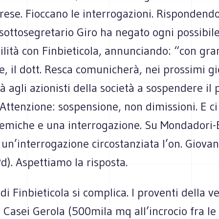
ese. Fioccano le interrogazioni. Rispondendo 
il sottosegretario Giro ha negato ogni possibil
ilità con Finbieticola, annunciando: “con gr
le, il dott. Resca comunicherà, nei prossimi gi
tà agli azionisti della società a sospendere il 
ttenzione: sospensione, non dimissioni. E ci
lemiche e una interrogazione. Su Mondadori-
un’interrogazione circostanziata l’on. Giova
d). Aspettiamo la risposta.
di Finbieticola si complica. I proventi della v
i Casei Gerola (500mila mq all’incrocio fra l