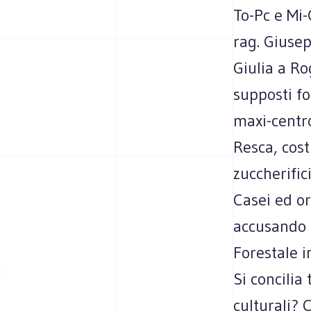
To-Pc e Mi-
rag. Giusep
Giulia a Ro
supposti fo
maxi-centro
Resca, cost
zuccherific
Casei ed or
accusando 
Forestale i
Si concilia
culturali? 