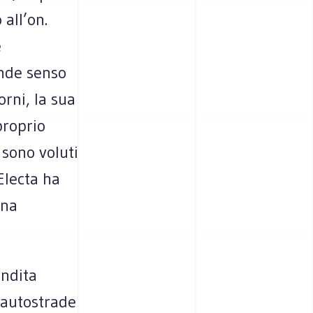
all’on.
e
ande senso
orni, la sua
proprio
 sono voluti
Electa ha
nna
endita
e autostrade