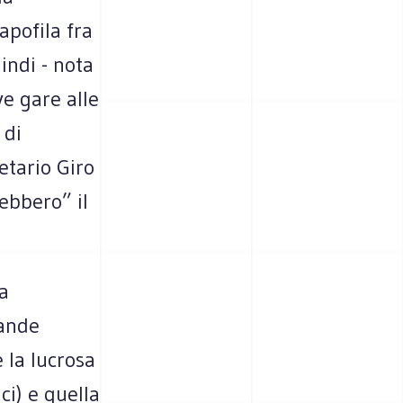
apofila fra
indi - nota
e gare alle
 di
etario Giro
ebbero” il
ca
rande
 la lucrosa
ci) e quella