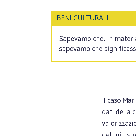
BENI CULTURALI
Sapevamo che, in materia
sapevamo che significasse
Il caso Mar
dati della 
valorizzazi
del ministr