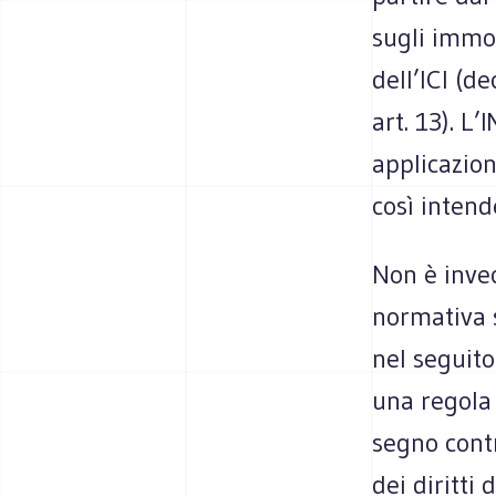
sugli immob
dell’ICI (d
art. 13). L
applicazion
così intend
Non è inve
normativa s
nel seguito
una regola 
segno contr
dei diritti 