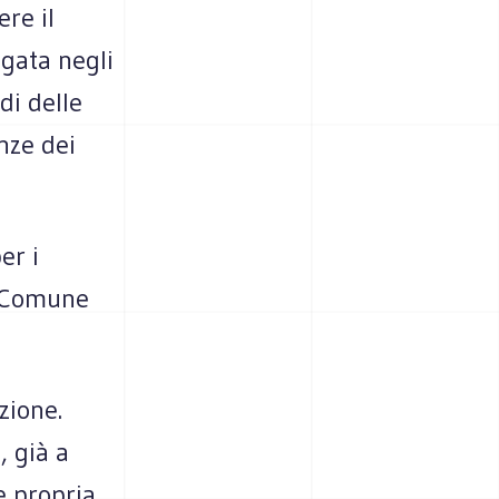
ere il
agata negli
di delle
nze dei
er i
el Comune
zione.
, già a
e propria