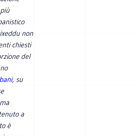
 più
banistico
vixeddu non
nti chiesti
orzione del
nno
bani
, su
se
orma
tenuto a
to è