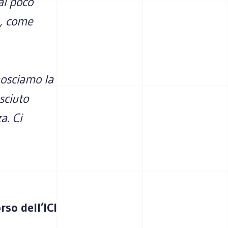
ai poco
e, come
nosciamo la
sciuto
a. Ci
rso dell’ICI