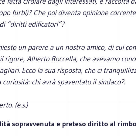
e fatta cirolare dagli interessati, e raccolta d
oppo furbi)? Che poi diventa opinione corrent
di “diritti edificatori”?
iesto un parere a un nostro amico, di cui co
il rigore, Alberto Roccella, che avevamo cono
gliari. Ecco la sua risposta, che ci tranquillizz
curiosità: chi avrà spaventato il sindaco?.
rto. (e.s.)
lità sopravvenuta e preteso diritto al rimbo