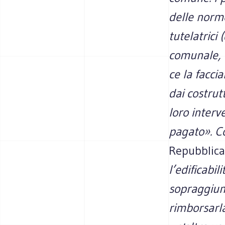
delle norm
tutelatrici 
comunale, 
ce la facci
dai costrut
loro interve
pagato». Co
Repubblica
l’edificabi
sopraggiun
rimborsarla