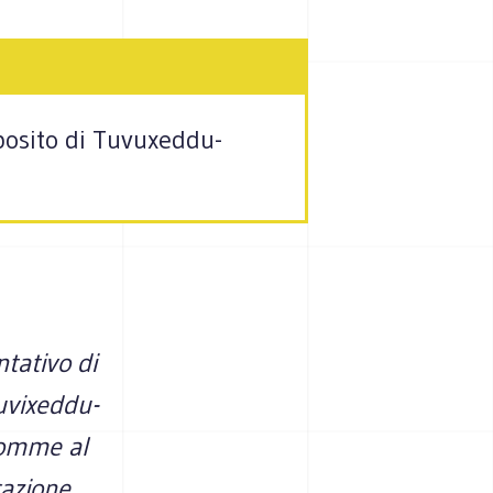
posito di Tuvuxeddu-
ntativo di
uvixeddu-
somme al
cazione