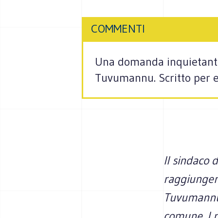
COMMENTI
Una domanda inquietante,
Tuvumannu. Scritto per e
Il sindaco 
raggiungere
Tuvumannu 
comune. I p