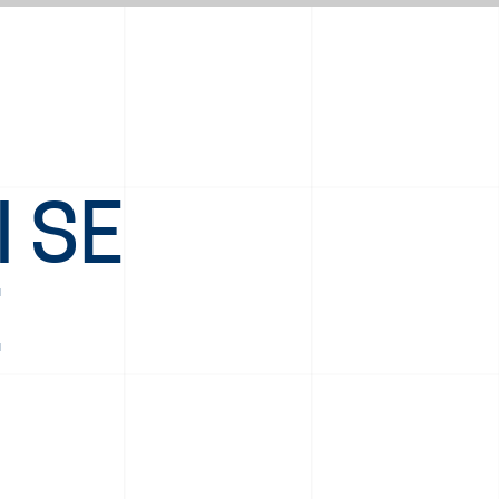
I SE
E