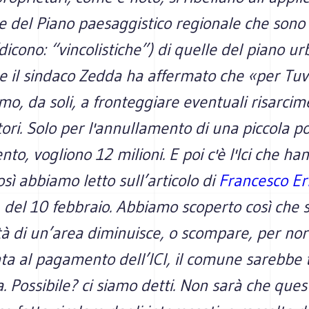
e del Piano paesaggistico regionale che sono
(dicono: “vincolistiche”) di quelle del piano ur
e il sindaco Zedda ha affermato che «per Tu
amo, da soli, a fronteggiare eventuali risarcime
tori. Solo per l'annullamento di una piccola p
nto, vogliono 12 milioni. E poi c'è l'Ici che ha
sì abbiamo letto sull’articolo di
Francesco Er
del 10 febbraio. Abbiamo scoperto così che 
lità di un’area diminuisce, o scompare, per n
ta al pagamento dell’ICI, il comune sarebbe 
. Possibile? ci siamo detti. Non sarà che ques