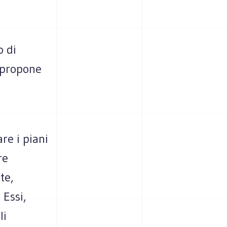
o di
, propone
re i piani
re
te,
 Essi,
li