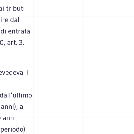
i tributi
ire dal
 di entrata
, art. 3,
revedeva il
dall’ultimo
 anni), a
e anni
periodo).