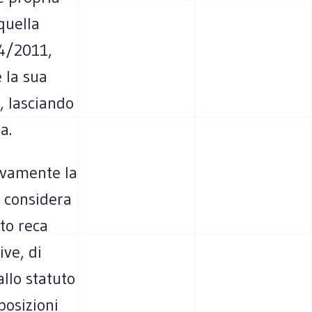
 quella
14/2011,
e la sua
, lasciando
a.
ivamente la
i considera
to reca
ve, di
llo statuto
posizioni