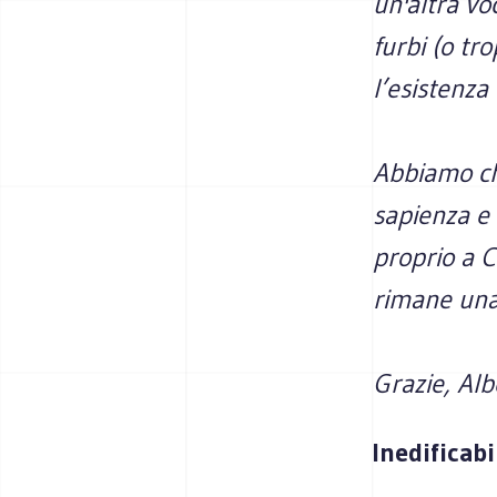
un'altra voc
furbi (o tr
l’esistenza 
Abbiamo ch
sapienza e 
proprio a Ca
rimane una 
Grazie, Albe
Inedificabi