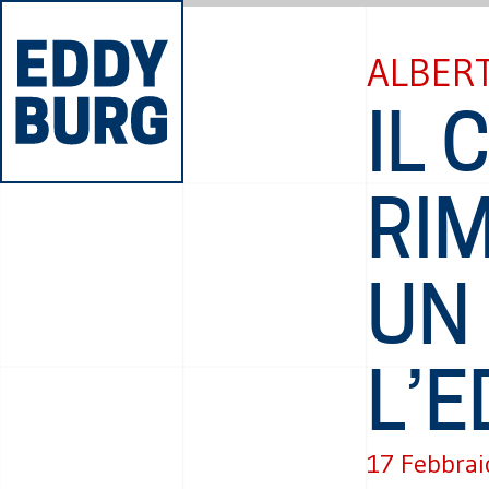
ALBER
IL
RIM
UN
L’E
17 Febbrai