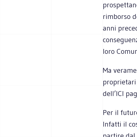
prospettano
rimborso de
anni preced
conseguenze
loro Comun
Ma veramen
proprietari
dell’ICI pa
Per il futu
Infatti il c
partire dal