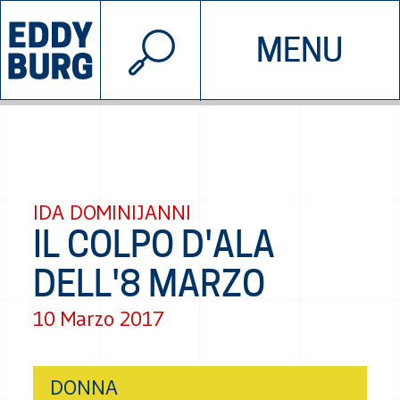
© 2026 EDDYBURG
MENU
INIZIATIVE
CHI SIAMO
SOSTIENICI
CONTATTACI
IDA DOMINIJANNI
IL COLPO D'ALA
DELL'8 MARZO
10 Marzo 2017
DONNA