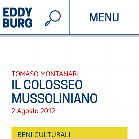
© 2026 EDDYBURG
MENU
INIZIATIVE
CHI SIAMO
SOSTIENICI
CONTATTACI
TOMASO MONTANARI
IL COLOSSEO
MUSSOLINIANO
2 Agosto 2012
BENI CULTURALI