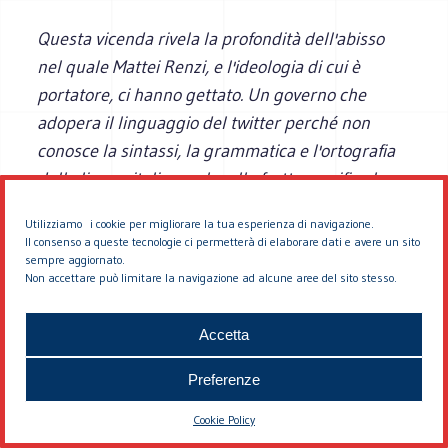
Questa vicenda rivela la profondità dell'abisso
nel quale Mattei Renzi, e l'ideologia di cui è
portatore, ci hanno gettato. Un governo che
adopera il linguaggio del twitter perché non
conosce la sintassi, la grammatica e l'ortografia
della lingua italiana; che alla fretta sacrifica la
ponderazione; che preferisce lo strillo
Utilizziamo i cookie per migliorare la tua esperienza di navigazione.
all'argomentazione e lo slogan al ragionamento;
Il consenso a queste tecnologie ci permetterà di elaborare dati e avere un sito
che assegna ai "burocrati" il ruolo dei servi del
sempre aggiornato.
Non accettare può limitare la navigazione ad alcune aree del sito stesso.
Capo invece di quello di servitori del popolo (
civil
servant
) é nefasto per il paese sul quale esercita
Accetta
il suo dominio. Che poi il beneficiario (il
consumatore finale) di questo degrado sia Silvio
Preferenze
Berlusconi è scritto nelle cose. E' lui il padre
Cookie Policy
ideale (e il padrino) della compagine che attornia