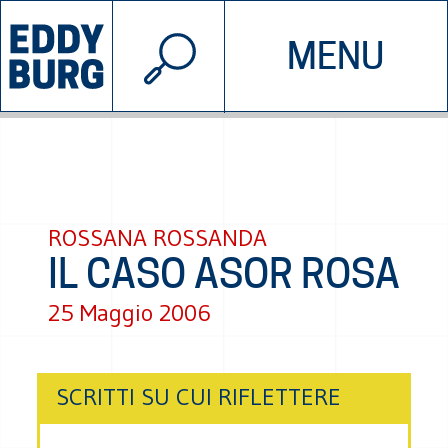
© 2026 EDDYBURG
MENU
INIZIATIVE
CHI SIAMO
SOSTIENICI
CONTATTACI
ROSSANA ROSSANDA
IL CASO ASOR ROSA
25 Maggio 2006
SCRITTI SU CUI RIFLETTERE