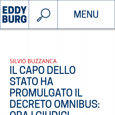
© 2026 EDDYBURG
MENU
INIZIATIVE
CHI SIAMO
SOSTIENICI
CONTATTACI
SILVIO BUZZANCA
IL CAPO DELLO
STATO HA
PROMULGATO IL
DECRETO OMNIBUS: