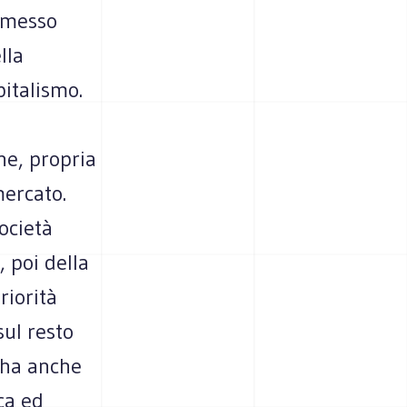
asmesso
lla
pitalismo.
ne, propria
mercato.
ocietà
 poi della
riorità
sul resto
 ha anche
ica ed