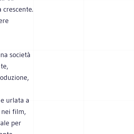
a crescente.
sere
una società
te,
roduzione,
e urlata a
 nei film,
vale per