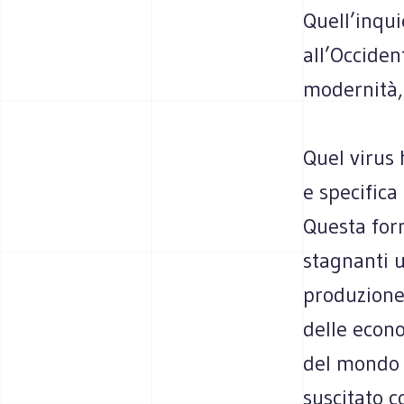
Quell’inqui
all’Occiden
modernità, 
Quel virus 
e specifica 
Questa form
stagnanti u
produzione,
delle econo
del mondo i
suscitato co