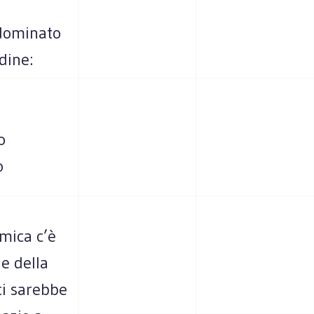
dominato
dine:
o
o
mica c’è
ge della
ci sarebbe