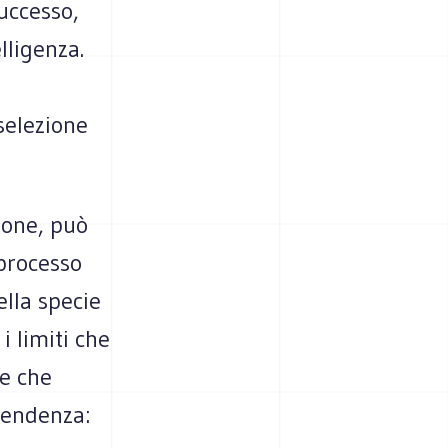
successo,
lligenza.
selezione
ione, può
 processo
ella specie
 limiti che
le che
cendenza: