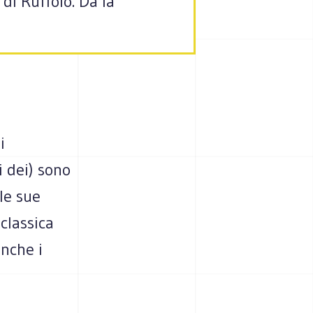
di Ruffolo. Da la
i
i dei) sono
le sue
classica
anche i