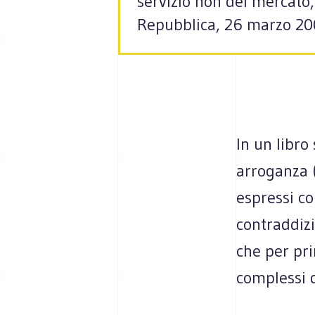
servizio non del mercato
Repubblica, 26 marzo 200
In un libro
arroganza (
espressi co
contraddizi
che per pri
complessi d