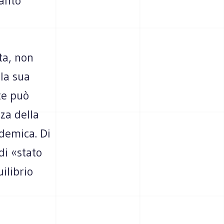
uanto
ta, non
lla sua
te può
za della
ndemica. Di
di «stato
ilibrio