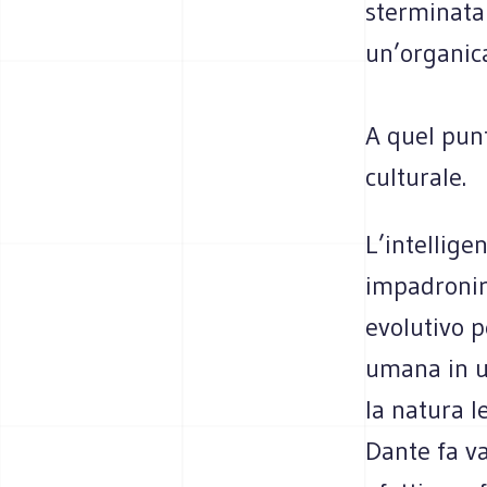
sterminata 
un’organica
A quel punt
culturale.
L’intellige
impadronirs
evolutivo p
umana in un
la natura l
Dante fa v