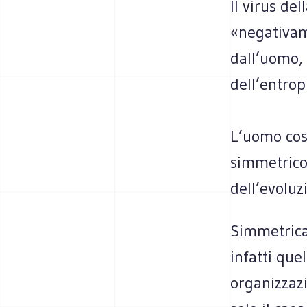
Il virus del
«negativam
dall’uomo, 
dell’entrop
L’uomo cost
simmetrico 
dell’evoluz
Simmetrica
infatti que
organizzazi