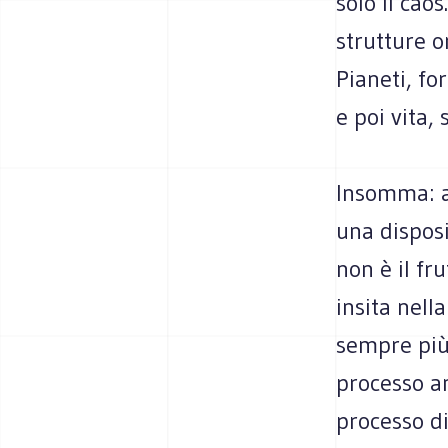
solo il cao
strutture o
Pianeti, fo
e poi vita,
Insomma: a
una dispos
non è il fr
insita nell
sempre più 
processo an
processo di