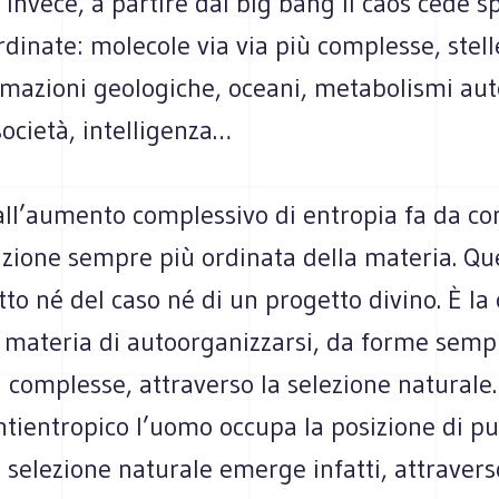
s. Invece, a partire dal big bang il caos cede s
rdinate: molecole via via più complesse, stelle
rmazioni geologiche, oceani, metabolismi auto
 società, intelligenza…
ll’aumento complessivo di entropia fa da c
izione sempre più ordinata della materia. Qu
utto né del caso né di un progetto divino. È la
a materia di autoorganizzarsi, da forme semp
complesse, attraverso la selezione naturale.
tientropico l’uomo occupa la posizione di pu
 selezione naturale emerge infatti, attravers