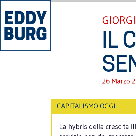
GIORG
IL 
SEN
26 Marzo 
CAPITALISMO OGGI
La hybris della crescita il