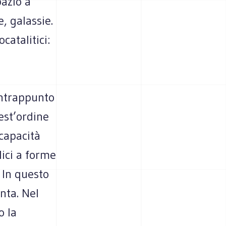
pazio a
, galassie.
catalitici:
ontrappunto
est’ordine
 capacità
lici a forme
 In questo
nta. Nel
o la