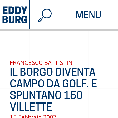
© 2026 EDDYBURG
MENU
INIZIATIVE
CHI SIAMO
SOSTIENICI
CONTATTACI
FRANCESCO BATTISTINI
IL BORGO DIVENTA
CAMPO DA GOLF. E
SPUNTANO 150
VILLETTE
15 Febbraio 2007