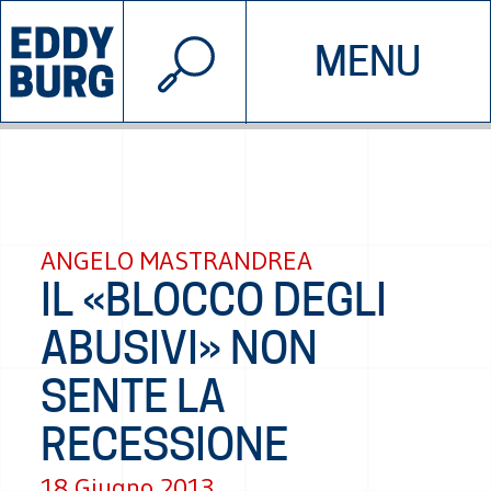
© 2026 EDDYBURG
MENU
INIZIATIVE
CHI SIAMO
SOSTIENICI
CONTATTACI
ANGELO MASTRANDREA
IL «BLOCCO DEGLI
ABUSIVI» NON
SENTE LA
RECESSIONE
18 Giugno 2013