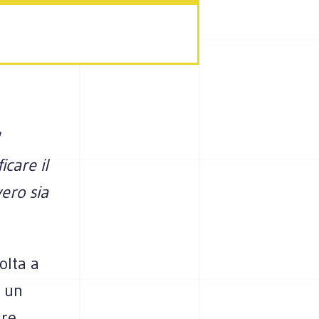
icare il
vero sia
olta a
: un
are