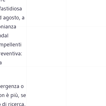
fastidiosa
d agosto, a
onianza
odal
impellenti
reventiva:
a
mergenza o
n è più, se
di ricerca,