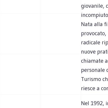
giovanile, 
incompiuto-
Nata alla f
provocato, 
radicale r
nuove prati
chiamate a 
personale d
Turismo ch
riesce a co
Nel 1992, i