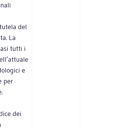
onali
e
utela del
ta. La
si tutti i
ell’attuale
ologici e
e per
e.
dice dei
a