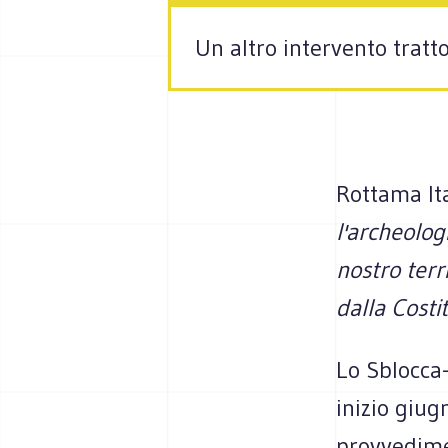
Un altro intervento tratt
Rottama Ita
l'archeologi
nostro terr
dalla Costi
Lo Sblocca-
inizio giug
provvedime