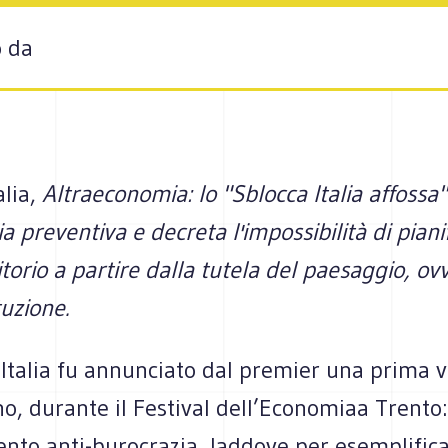
o da
lia,
Altraeconomia: lo "Sblocca Italia affossa"
a preventiva e decreta l'impossibilità di pianif
itorio a partire dalla tutela del paesaggio, ov
tuzione.
Italia fu annunciato dal premier una prima v
no, durante il Festival dell’Economiaa Trento
nto anti-burocrazia, laddove per esemplific