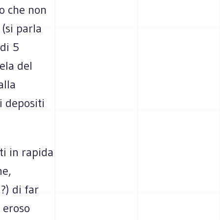
to che non
(si parla
 di 5
ela del
alla
i depositi
i in rapida
he,
?) di far
o eroso