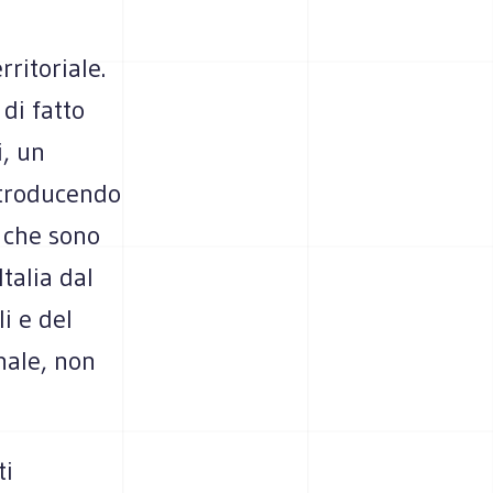
ritoriale.
di fatto
i, un
ntroducendo
i che sono
talia dal
i e del
nale, non
ti