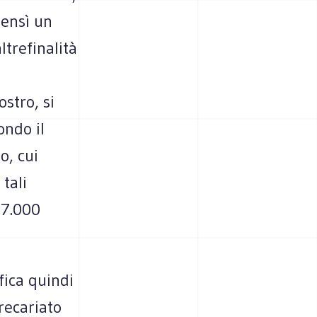
bensì un
ltrefinalità
ostro, si
ondo il
o, cui
tali
-7.000
fica quindi
precariato