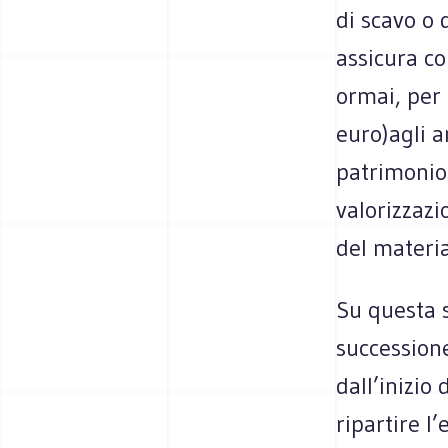
di scavo o 
assicura co
ormai, per r
euro)agli a
patrimonio 
valorizzazi
del materia
Su questa s
successione
dall’inizio 
ripartire l