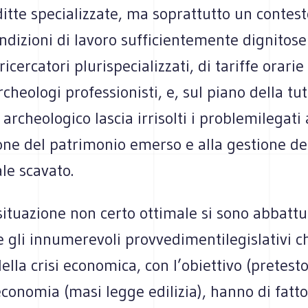
ditte specializzate, ma soprattutto un contes
ndizioni di lavoro sufficientemente dignitose 
icercatori plurispecializzati, di tariffe orarie
rcheologi professionisti, e, sul piano della tut
archeologico lascia irrisolti i problemilegati 
one del patrimonio emerso e alla gestione de
le scavato.
ituazione non certo ottimale si sono abbattut
 gli innumerevoli provvedimentilegislativi c
della crisi economica, con l’obiettivo (pretesto
’economia (masi legge edilizia), hanno di fatt