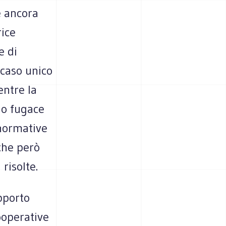
è ancora
ice
e di
 caso unico
entre la
no fugace
 normative
che però
risolte.
pporto
ooperative