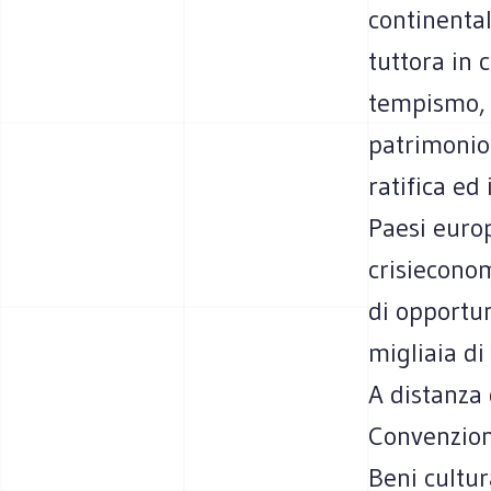
continental
tuttora in 
tempismo, 
patrimonio
ratifica ed
Paesi europ
crisieconom
di opportun
migliaia di
A distanza 
Convenzion
Beni cultur