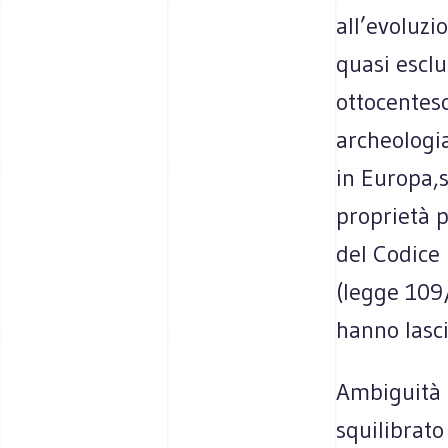
all’evoluzi
quasi escl
ottocentes
archeologia
in Europa,s
proprietà p
del Codice 
(legge 109
hanno lasci
Ambiguità 
squilibrato