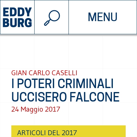
© 2026 EDDYBURG
MENU
INIZIATIVE
CHI SIAMO
SOSTIENICI
CONTATTACI
GIAN CARLO CASELLI
I POTERI CRIMINALI
UCCISERO FALCONE
24 Maggio 2017
ARTICOLI DEL 2017