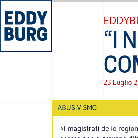
EDDYB
“I 
CO
23 Luglio 
ABUSIVISMO
«I magistrati delle region