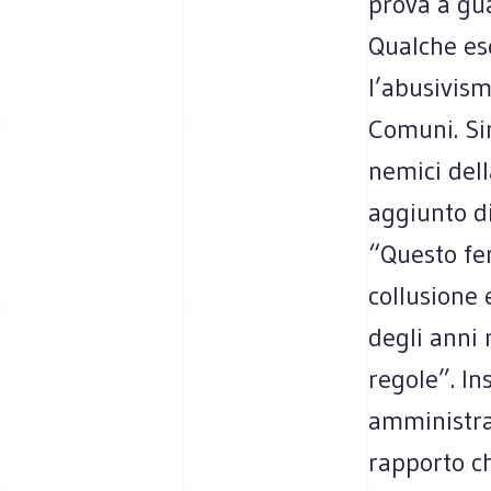
prova a gua
Qualche ese
l’abusivism
Comuni. Sin
nemici dell
aggiunto d
“Questo fen
collusione 
degli anni 
regole”. In
amministra
rapporto ch