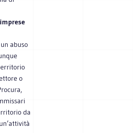
 imprese
 un abuso
munque
erritorio
ettore o
Procura,
ommissari
rritorio da
un’attività