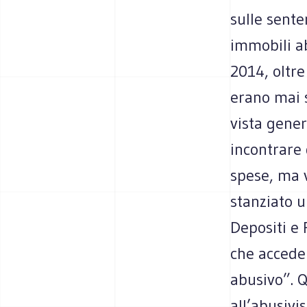
sulle sente
immobili ab
2014, oltr
erano mai s
vista gener
incontrare 
spese, ma 
stanziato u
Depositi e 
che acceder
abusivo”. Q
all’abusivi