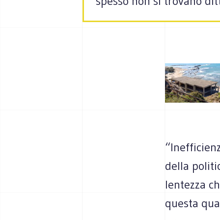
spesso non si trovano dit
“Inefficien
della politi
lentezza ch
questa qua