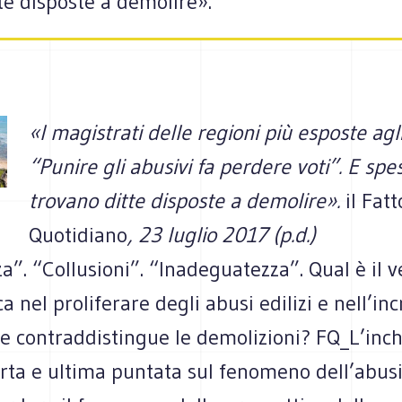
te disposte a demolire».
«I magistrati delle regioni più esposte agl
“Punire gli abusivi fa perdere voti”. E spe
trovano ditte disposte a demolire».
il Fatt
Quotidiano
, 23 luglio 2017 (p.d.)
za”. “Collusioni”. “Inadeguatezza”. Qual è il v
ca nel proliferare degli abusi edilizi e nell’inc
e contraddistingue le demolizioni? FQ_L’inch
rta e ultima puntata sul fenomeno dell’abus