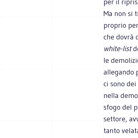
per il ripri
Ma non si t
proprio per
che dovrà d
white-list
de
le demolizi
allegando p
ci sono dei
nella demol
sfogo del p
settore, av
tanto velat