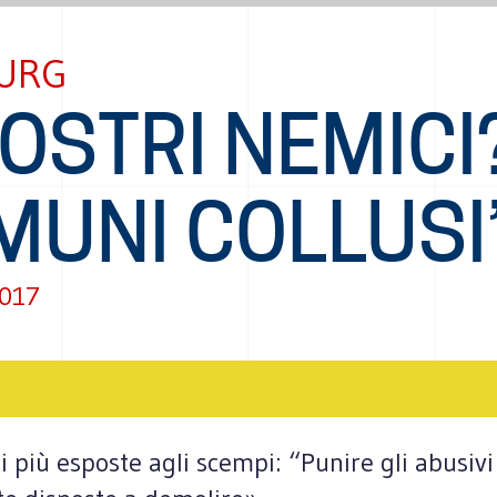
URG
NOSTRI NEMICI?
MUNI COLLUSI
2017
i più esposte agli scempi: “Punire gli abusivi