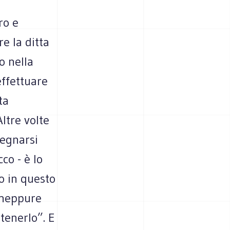
ro e
re la ditta
o nella
effettuare
ta
ltre volte
pegnarsi
co - è lo
o in questo
, neppure
tenerlo”. E