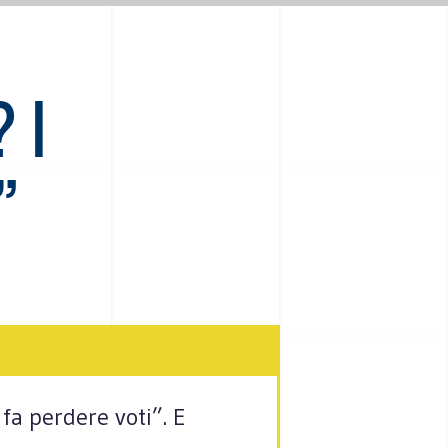
 I
”
 fa perdere voti”. E