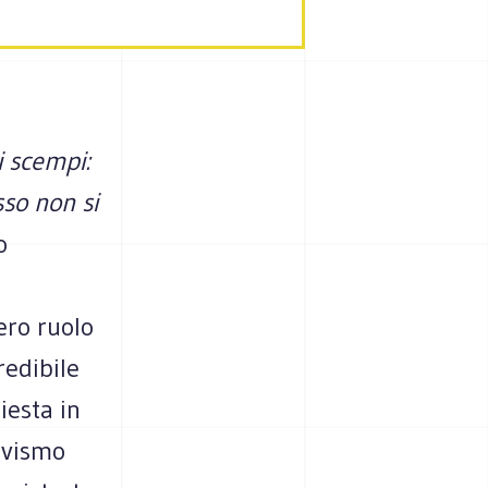
i scempi:
sso non si
o
ero ruolo
redibile
iesta in
ivismo