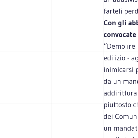
farteli per
Con gli ab
convocate 
“Demolire 
edilizio - 
inimicarsi 
da un manda
addirittura
piuttosto c
dei Comuni 
un mandato 