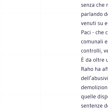
senza che 
parlando de
venuti su e
Paci - che 
comunali e 
controlli, 
È da oltre 
Raho ha aff
dell’abusiv
demolizion
quelle disp
sentenze de