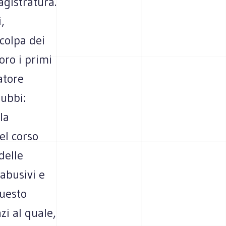
gistratura.
,
colpa dei
oro i primi
atore
dubbi:
la
el corso
delle
 abusivi e
questo
zi al quale,