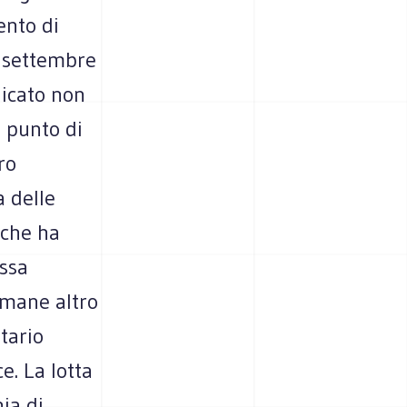
ento di
l settembre
dicato non
 punto di
ro
a delle
 che ha
assa
imane altro
tario
e. La lotta
ia di