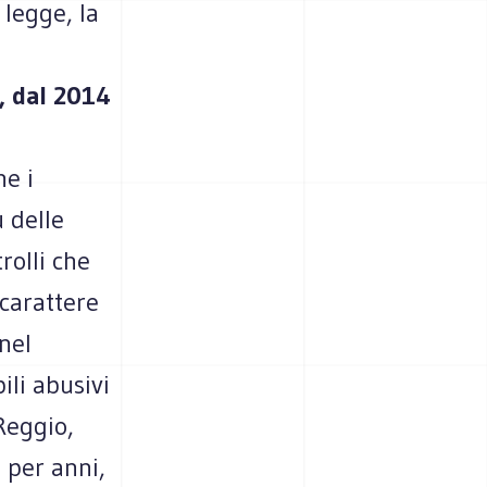
 legge, la
, dal 2014
he i
 delle
rolli che
 carattere
nel
ili abusivi
Reggio,
i per anni,