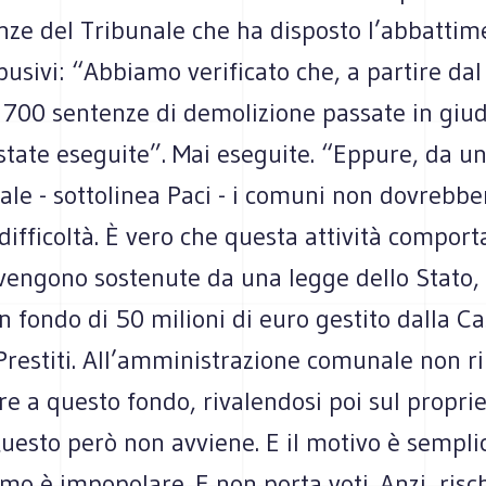
nze del Tribunale che ha disposto l’abbattim
usivi: “Abbiamo verificato che, a partire da
e 700 sentenze di demolizione passate in giu
tate eseguite”. Mai eseguite. “Eppure, da un
ale - sottolinea Paci - i comuni non dovrebbe
difficoltà. È vero che questa attività comport
vengono sostenute da una legge dello Stato,
n fondo di 50 milioni di euro gestito dalla C
Prestiti. All’amministrazione comunale non r
e a questo fondo, rivalendosi poi sul proprie
uesto però non avviene. E il motivo è semplic
smo è impopolare. E non porta voti. Anzi, risch