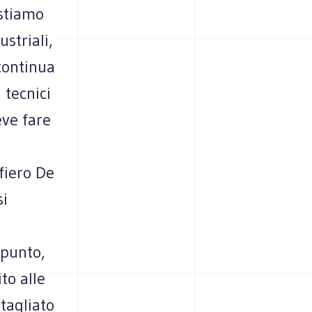
 stiamo
striali,
 continua
 tecnici
eve fare
fiero De
si
ppunto,
to alle
ttagliato