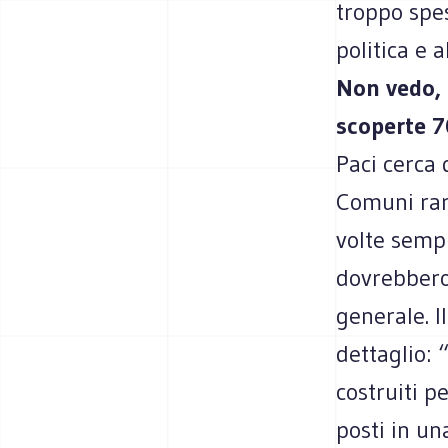
troppo spes
politica e 
Non vedo, 
scoperte 7
Paci cerca 
Comuni rara
volte sempl
dovrebbero 
generale. I
dettaglio: 
costruiti p
posti in una