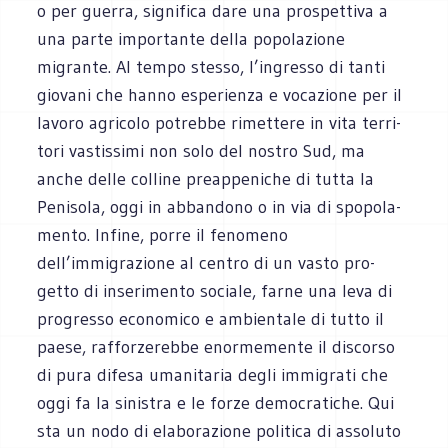
o per guerra, signi­fica dare una pro­spet­tiva a
una parte impor­tante della popo­la­zione
migrante. Al tempo stesso, l’ingresso di tanti
gio­vani che hanno espe­rienza e voca­zione per il
lavoro agri­colo potrebbe rimet­tere in vita ter­ri­
tori vastis­simi non solo del nostro Sud, ma
anche delle col­line pre­ap­pe­ni­che di tutta la
Peni­sola, oggi in abban­dono o in via di spo­po­la­
mento. Infine, porre il feno­meno
dell’immigrazione al cen­tro di un vasto pro­
getto di inse­ri­mento sociale, farne una leva di
pro­gresso eco­no­mico e ambien­tale di tutto il
paese, raf­for­ze­rebbe enor­me­mente il discorso
di pura difesa uma­ni­ta­ria degli immi­grati che
oggi fa la sini­stra e le forze demo­cra­ti­che. Qui
sta un nodo di ela­bo­ra­zione poli­tica di asso­luto