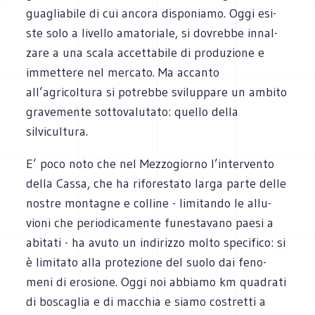
gua­glia­bile di cui ancora dispo­niamo. Oggi esi­
ste solo a livello ama­to­riale, si dovrebbe innal­
zare a una scala accet­ta­bile di pro­du­zione e
immet­tere nel mer­cato. Ma accanto
all’agricoltura si potrebbe svi­lup­pare un ambito
gra­ve­mente sot­to­va­lu­tato: quello della
silvicultura.
E’ poco noto che nel Mez­zo­giorno l’intervento
della Cassa, che ha rifo­re­stato larga parte delle
nostre mon­ta­gne e col­line - limi­tando le allu­
vioni che perio­di­ca­mente fune­sta­vano paesi a
abi­tati - ha avuto un indi­rizzo molto spe­ci­fico: si
è limi­tato alla pro­te­zione del suolo dai feno­
meni di ero­sione. Oggi noi abbiamo km qua­drati
di bosca­glia e di mac­chia e siamo costretti a