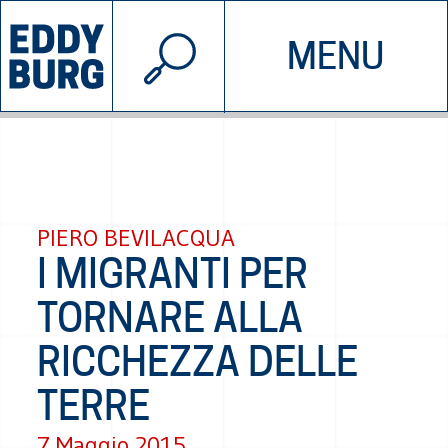
© 2026 EDDYBURG
MENU
INIZIATIVE
CHI SIAMO
SOSTIENICI
CONTATTACI
PIERO BEVILACQUA
I MIGRANTI PER
TORNARE ALLA
RICCHEZZA DELLE
TERRE
7 Maggio 2015