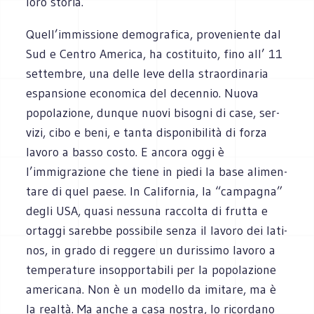
loro storia.
Quell’immissione demo­gra­fica, pro­ve­niente dal
Sud e Cen­tro Ame­rica, ha costi­tuito, fino all’ 11
set­tem­bre, una delle leve della straor­di­na­ria
espan­sione eco­no­mica del decen­nio. Nuova
popo­la­zione, dun­que nuovi biso­gni di case, ser­
vizi, cibo e beni, e tanta dispo­ni­bi­lità di forza
lavoro a basso costo. E ancora oggi è
l’immigrazione che tiene in piedi la base ali­men­
tare di quel paese. In Cali­for­nia, la “cam­pa­gna”
degli USA, quasi nes­suna rac­colta di frutta e
ortaggi sarebbe pos­si­bile senza il lavoro dei lati­
nos, in grado di reg­gere un duris­simo lavoro a
tem­pe­ra­ture insop­por­ta­bili per la popo­la­zione
americana. Non è un modello da imi­tare, ma è
la realtà. Ma anche a casa nostra, lo ricor­dano