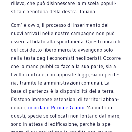
rilievo, che può disin­ne­scare la miscela popu­li­
stica e xeno­foba della destra italiana.
Com’ è ovvio, il pro­cesso di inse­ri­mento dei
nuovi arri­vati nelle nostre cam­pa­gne non può
essere affi­dato alla spon­ta­neità. Que­sti mira­coli
del cosi detto libero mer­cato avven­gono solo
nella testa degli eco­no­mi­sti neo­li­be­ri­sti. Occorre
che la mano pub­blica fac­cia la sua parte, sia a
livello cen­trale, con appo­site leggi, sia in peri­fe­
ria, tra­mite le ammi­ni­stra­zioni comunali. La
base di par­tenza è la dispo­ni­bi­lità della terra.
Esi­stono immense esten­sioni di ter­ri­tori abban­
do­nati,
ricor­dano Perna e Gianni
. Ma molti di
que­sti, spe­cie se col­lo­cati non lon­tano dal mare,
sono in attesa di edi­fi­ca­zione, per­ché la spe­