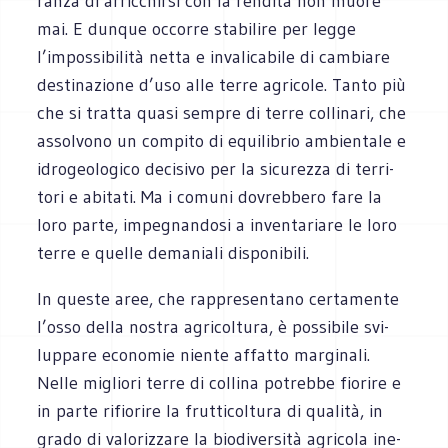
ranza di arric­chirsi con la ren­dita non muore
mai. E dun­que occorre sta­bi­lire per legge
l’impossibilità netta e inva­li­ca­bile di cam­biare
desti­na­zione d’uso alle terre agri­cole. Tanto più
che si tratta quasi sem­pre di terre col­li­nari, che
assol­vono un com­pito di equi­li­brio ambien­tale e
idro­geo­lo­gico deci­sivo per la sicu­rezza di ter­ri­
tori e abi­tati. Ma i comuni dovreb­bero fare la
loro parte, impe­gnan­dosi a inven­ta­riare le loro
terre e quelle dema­niali disponibili.
In que­ste aree, che rap­pre­sen­tano cer­ta­mente
l’osso della nostra agri­col­tura, è pos­si­bile svi­
lup­pare eco­no­mie niente affatto marginali.
Nelle migliori terre di col­lina potrebbe fio­rire e
in parte rifio­rire la frut­ti­col­tura di qua­lità, in
grado di valo­riz­zare la bio­di­ver­sità agri­cola ine­