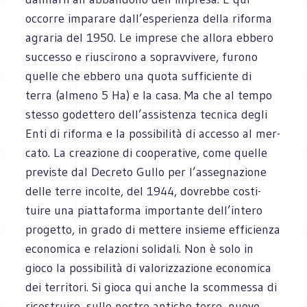
occorre impa­rare dall’esperienza della riforma
agra­ria del 1950. Le imprese che allora ebbero
suc­cesso e riu­sci­rono a soprav­vi­vere, furono
quelle che ebbero una quota suf­fi­ciente di
terra (almeno 5 Ha) e la casa. Ma che al tempo
stesso godet­tero dell’assistenza tec­nica degli
Enti di riforma e la pos­si­bi­lità di accesso al mer­
cato. La crea­zione di coo­pe­ra­tive, come quelle
pre­vi­ste dal Decreto Gullo per l’assegnazione
delle terre incolte, del 1944, dovrebbe costi­
tuire una piat­ta­forma impor­tante dell’intero
pro­getto, in grado di met­tere insieme effi­cienza
eco­no­mica e rela­zioni soli­dali. Non è solo in
gioco la pos­si­bi­lità di valo­riz­za­zione eco­no­mica
dei ter­ri­tori. Si gioca qui anche la scom­messa di
rico­struire, sulle nostre anti­che terre, nuove