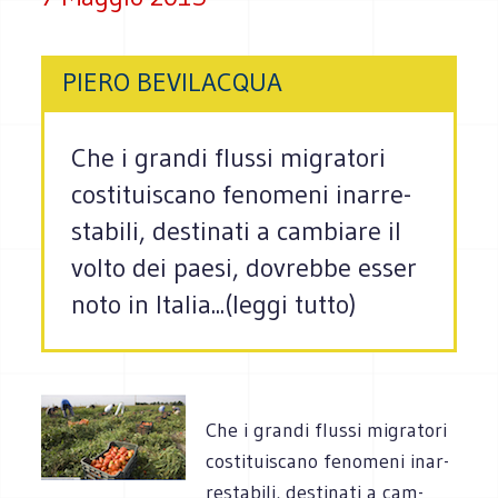
PIERO BEVILACQUA
Che i grandi flussi migra­tori
costi­tui­scano feno­meni inar­re­
sta­bili, desti­nati a cam­biare il
volto dei paesi, dovrebbe esser
noto in Ita­lia...(leggi tutto)
Che i grandi flussi migra­tori
costi­tui­scano feno­meni inar­
re­sta­bili, desti­nati a cam­