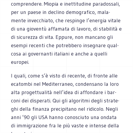
com­pren­dere. Mio­pia e inet­ti­tu­dine para­dos­sali,
per un paese in declino demo­gra­fico, mala­
mente invec­chiato, che respinge l’energia vitale
di una gio­ventù affa­mata di lavoro, di sta­bi­lità e
di sicu­rezza di vita. Eppure, non man­cano gli
esempi recenti che potreb­bero inse­gnare qual­
cosa ai gover­nanti ita­liani e anche a quelli
europei.
I quali, come s’è visto di recente, di fronte alle
eca­tombi nel Medi­ter­ra­neo, con­den­sano la loro
alta pro­get­tua­lità nell’idea di affon­dare i bar­
coni dei dispe­rati. Qui gli algo­ritmi degli stra­te­
ghi della finanza pre­ci­pi­tano nel ridi­colo. Negli
anni ’90 gli USA hanno cono­sciuto una ondata
di immi­gra­zione fra le più vaste e intense della