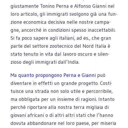
giu­sta­mente Tonino Perna e Alfonso Gianni nel
loro arti­colo, gli immi­grati svol­gono già una fun­
zione eco­no­mica deci­siva nelle nostre cam­pa­
gne, ancor­ché in con­di­zioni spesso inac­cet­ta­bili.
Si fa poco sapere agli ita­liani, ad es., che gran
parte del set­tore zoo­tec­nico del Nord Ita­lia è
stato tenuto in vita dal lavoro oscuro e silen­
zioso degli immi­grati dall’India.
Ma
quanto pro­pon­gono Perna e Gianni
può
diven­tare in effetti un grande pro­getto. Costi­
tui­sce una strada non solo utile e per­cor­ri­bile,
ma obbli­gata per un insieme di ragioni. Intanto
per­ché ripor­tare alla nostra terra migliaia di
gio­vani afri­cani o di altri altri stati che l’hanno
dovuta abban­do­nare nel loro paese, per mise­ria