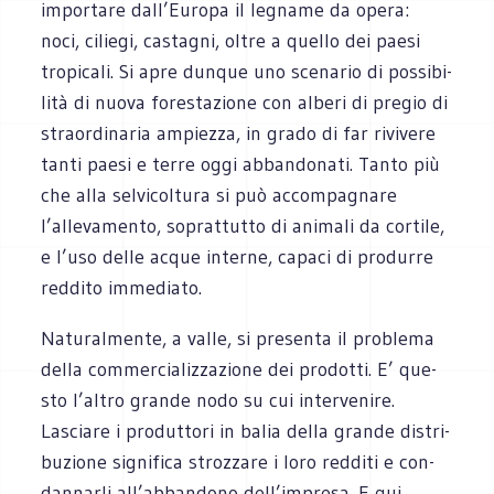
impor­tare dall’Europa il legname da opera:
noci, ciliegi, casta­gni, oltre a quello dei paesi
tro­pi­cali. Si apre dun­que uno sce­na­rio di pos­si­bi­
lità di nuova fore­sta­zione con alberi di pre­gio di
straor­di­na­ria ampiezza, in grado di far rivi­vere
tanti paesi e terre oggi abban­do­nati. Tanto più
che alla sel­vi­col­tura si può accom­pa­gnare
l’allevamento, soprat­tutto di ani­mali da cor­tile,
e l’uso delle acque interne, capaci di pro­durre
red­dito immediato.
Natu­ral­mente, a valle, si pre­senta il pro­blema
della com­mer­cia­liz­za­zione dei pro­dotti. E’ que­
sto l’altro grande nodo su cui inter­ve­nire.
Lasciare i pro­dut­tori in balia della grande distri­
bu­zione signi­fica stroz­zare i loro red­diti e con­
dan­narli all’abbandono dell’impresa. E qui