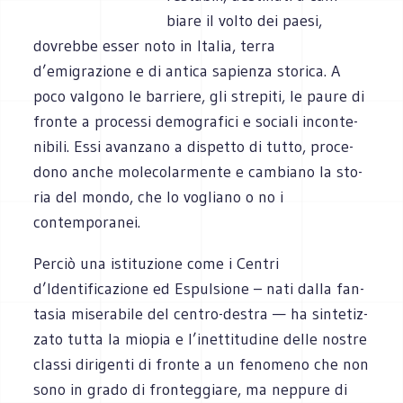
biare il volto dei paesi,
dovrebbe esser noto in Ita­lia, terra
d’emigrazione e di antica sapienza sto­rica. A
poco val­gono le bar­riere, gli stre­piti, le paure di
fronte a pro­cessi demo­gra­fici e sociali incon­te­
ni­bili. Essi avan­zano a dispetto di tutto, pro­ce­
dono anche mole­co­lar­mente e cam­biano la sto­
ria del mondo, che lo vogliano o no i
contemporanei.
Per­ciò una isti­tu­zione come i Cen­tri
d’Identificazione ed Espul­sione – nati dalla fan­
ta­sia mise­ra­bile del centro-destra — ha sin­te­tiz­
zato tutta la mio­pia e l’inettitudine delle nostre
classi diri­genti di fronte a un feno­meno che non
sono in grado di fron­teg­giare, ma nep­pure di