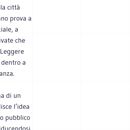
la città
ano prova a
iale, a
ivate che
. Leggere
e dentro a
anza.
na di un
isce l’idea
io pubblico
riducendosi