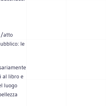
a/atto
ubblico: le
ssariamente
 al libro e
el luogo
bellezza