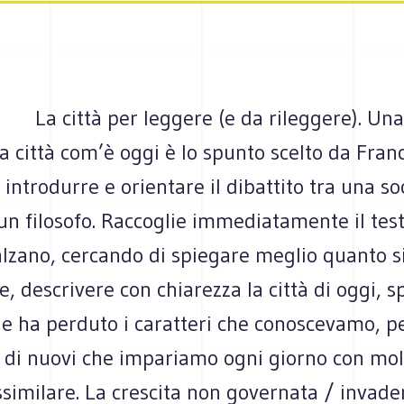
La città per leggere (e da rileggere). Un
la città com’è oggi è lo spunto scelto da Fran
 introdurre e orientare il dibattito tra una so
 un filosofo. Raccoglie immediatamente il te
zano, cercando di spiegare meglio quanto sia
e, descrivere con chiarezza la città di oggi, s
he ha perduto i caratteri che conoscevamo, p
di nuovi che impariamo ogni giorno con mol
ssimilare. La crescita non governata / invade