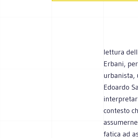
lettura del
Erbani, per
urbanista,
Edoardo Sal
interpretar
contesto c
assumerne 
fatica ad a