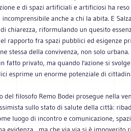
zione e di spazi artificiali e artificiosi ha reso 
incomprensibile anche a chi la abita. E Salz
 di chiarezza, riformulando un quesito essenz
el rapporto fra spazi pubblici ed esigenze pr
gine stessa della convivenza, non solo urbana
un fatto privato, ma quando l'azione si svolg
ici esprime un enorme potenziale di cittadin
to del filosofo Remo Bodei prosegue nella ve
simista sullo stato di salute della città: ribad
come luogo di incontro e comunicazione, spaz
a evidenza , ma che via via si è impoverito 