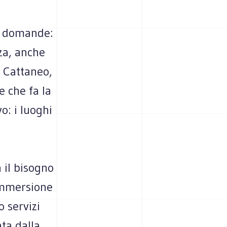
e domande:
zza, anche
o Cattaneo,
e che fa la
o: i luoghi
a il bisogno
 immersione
o servizi
ata dalla