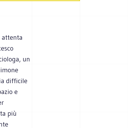
a attenta
cesco
ciologa, un
stimone
 difficile
pazio e
er
ta più
nte