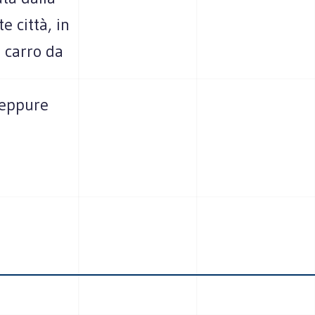
e città, in
n carro da
neppure