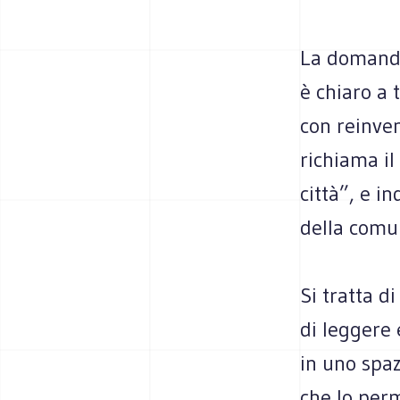
La domanda
è chiaro a 
con reinven
richiama il
città”, e i
della comun
Si tratta d
di leggere 
in uno spaz
che lo per