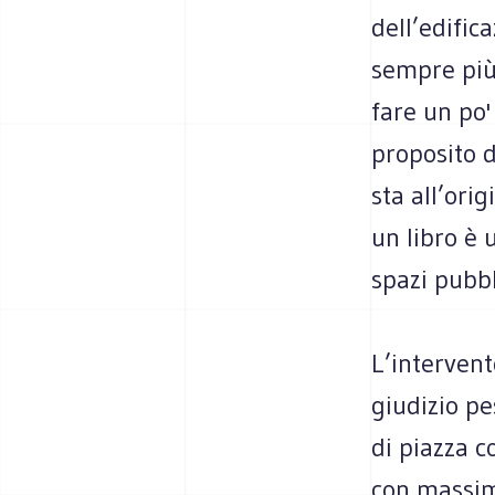
dell’edifica
sempre più 
fare un po'
proposito d
sta all’ori
un libro è 
spazi pubbl
L’interven
giudizio pes
di piazza 
con massim