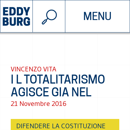
© 2026 EDDYBURG
MENU
INIZIATIVE
CHI SIAMO
SOSTIENICI
CONTATTACI
VINCENZO VITA
I L TOTALITARISMO
AGISCE GIA NEL
21 Novembre 2016
DIFENDERE LA COSTITUZIONE