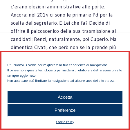
c’erano elezioni amministrative alle porte.
Ancora: nel 2014 ci sono le primarie Pd per la
scelta del segretario. E Lei che fa? Decide di
offrire il palcoscenico della sua trasmissione ai
candidati: Renzi, naturalmente, poi Cuperlo. Ma
dimentica Civati, che però non se la prende più
di tanto e le risponde con l’ironia.
Utilizziamo i cookie per migliorare la tua esperienza di navigazione.
Insomma pare proprio che quando Lei ha a che
Il consenso a queste tecnologie ci permetterà di elaborare dati e avere un sito
sempre aggiornato.
fare con par condicio o campagne elettorali,
Non accettare può limitare la navigazione ad alcune aree del sito stesso.
insomma con la politica, si confonda, sfiori
l’incidente, perda d’un tratto quell’equilibrio
Accetta
che invece dispensa altrove con sapienza.
Quella che la porta a selezionare per il suo
Preferenze
programma un parterre di ospiti sempre nuovi,
Cookie Policy
scelti con cura ed attenzione.