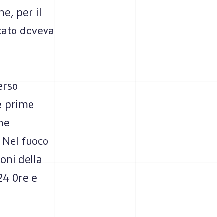
ne, per il
rcato doveva
erso
Le prime
he
. Nel fuoco
oni della
24 0re e