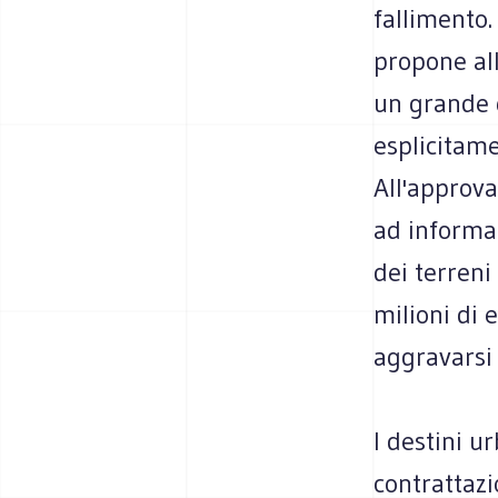
fallimento.
propone al
un grande q
esplicitame
All'approva
ad informar
dei terreni
milioni di 
aggravarsi 
I destini u
contrattazi