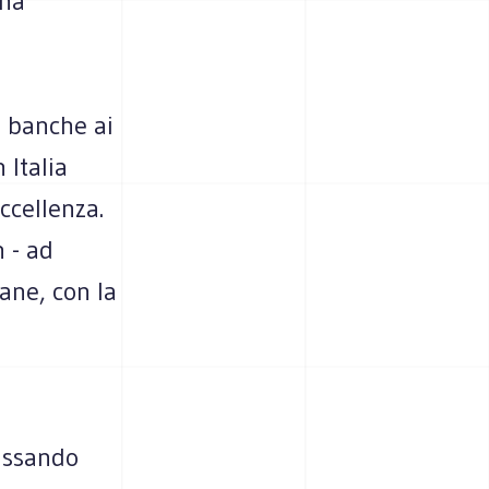
una
e banche ai
 Italia
ccellenza.
 - ad
ane, con la
fissando