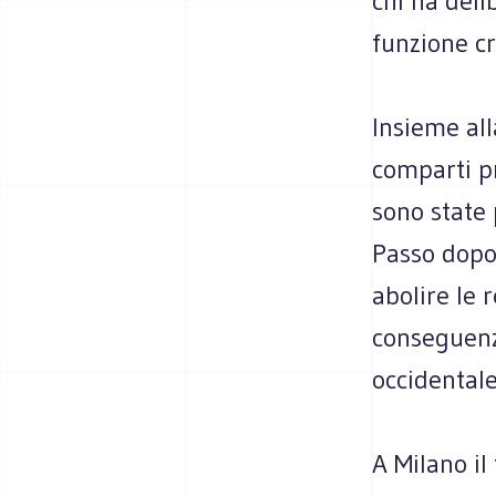
chi ha deli
funzione cri
Insieme all
comparti pr
sono state 
Passo dopo 
abolire le 
conseguenza
occidentale
A Milano il