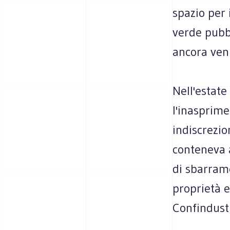
spazio per i
verde pubbl
ancora veni
Nell'estate
l'inasprime
indiscrezio
conteneva a
di sbarrame
proprietà e
Confindustr