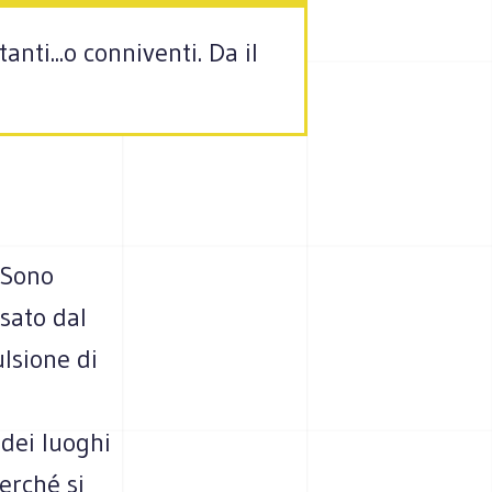
anti...o conniventi. Da il
. Sono
sato dal
ulsione di
 dei luoghi
perché si