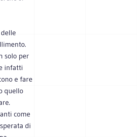
 delle
llimento.
n solo per
e infatti
cono e fare
o quello
are.
icanti come
sperata di