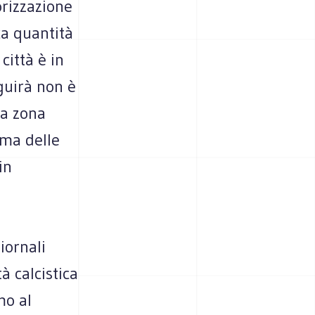
orizzazione
ca quantità
città è in
guirà non è
na zona
9ma delle
in
iornali
à calcistica
mo al