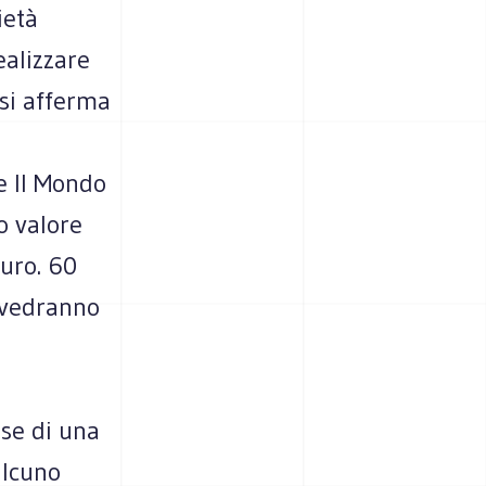
ietà
ealizzare
 si afferma
e Il Mondo
o valore
euro. 60
e vedranno
ase di una
alcuno