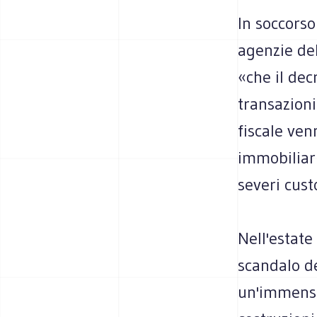
In soccorso
agenzie del
«che il dec
transazion
fiscale ven
immobiliari
severi cust
Nell'estate
scandalo de
un'immensa 