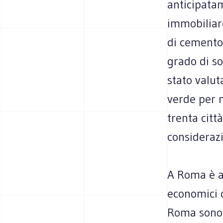
anticipatam
immobiliar
di cemento 
grado di s
stato valut
verde per m
trenta citt
consideraz
A Roma è a
economici d
Roma sono 