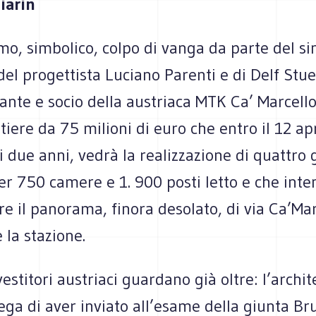
iarin
mo, simbolico, colpo di vanga da parte del si
el progettista Luciano Parenti e di Delf Stue
nte e socio della austriaca MTK Ca’ Marcello s
iere da 75 milioni di euro che entro il 12 ap
 due anni, vedrà la realizzazione di quattro 
er 750 camere e 1. 900 posti letto e che int
re il panorama, finora desolato, di via Ca’Mar
 la stazione.
vestitori austriaci guardano già oltre: l’archit
ega di aver inviato all’esame della giunta B