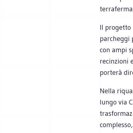
terraferma.
Il progett
parcheggi p
con ampi sp
recinzioni 
porterà dir
Nella riqua
lungo via C
trasformazi
complesso, 