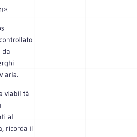
i».
os
controllato
a da
erghi
viaria.
a viabilità
i
ti al
 ricorda il