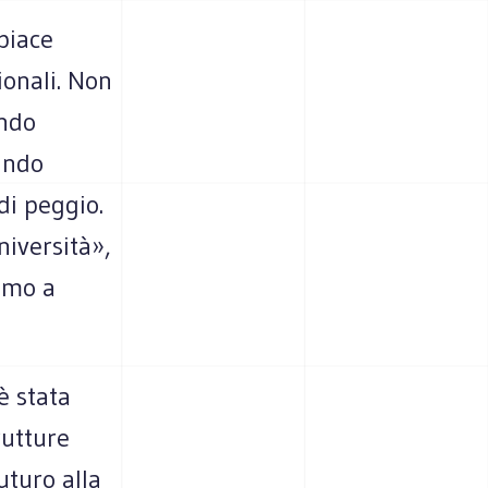
piace
ionali. Non
ando
cando
di peggio.
niversità»,
ismo a
è stata
rutture
uturo alla