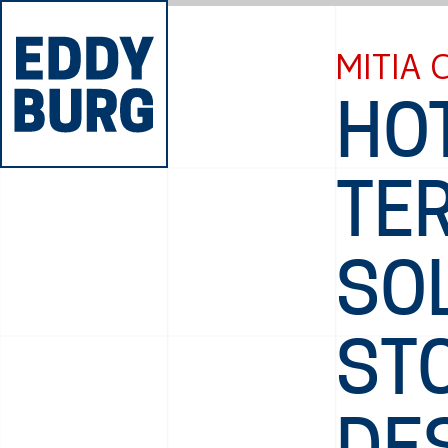
MITIA 
HOT
TE
SOL
STO
DE