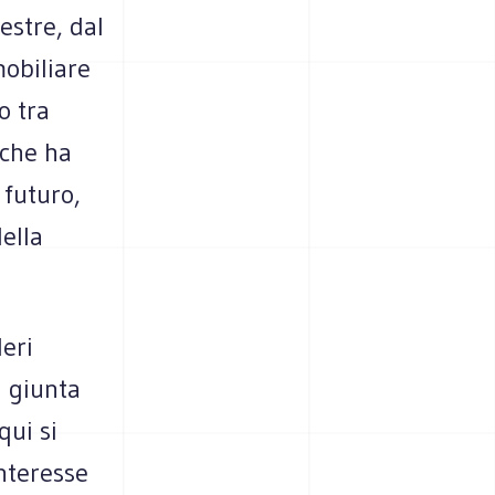
estre, dal
mobiliare
o tra
 che ha
 futuro,
ella
eri
a giunta
qui si
nteresse