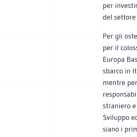
per investi
del settore
Per gli ost
per il colo
Europa Bast
sbarco in I
mentre per 
responsabil
straniero e
Sviluppo e
siano i prim