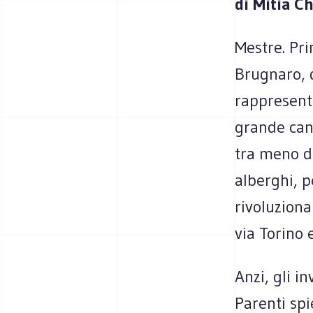
di Mitia Ch
Mestre. Pri
Brugnaro, d
rappresenta
grande cant
tra meno di
alberghi, p
rivoluziona
via Torino e
Anzi, gli in
Parenti spi