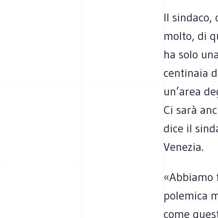
Il sindaco,
molto, di q
ha solo un
centinaia d
un’area deg
Ci sarà anch
dice il sin
Venezia.
«Abbiamo fa
polemica ma
come queste