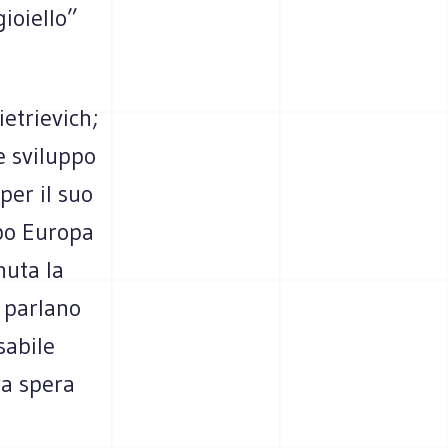
gioiello”
ietrievich;
e sviluppo
per il suo
ppo Europa
nuta la
e parlano
sabile
va spera