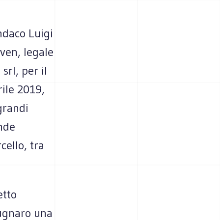
ndaco Luigi
ven, legale
rl, per il
rile 2019,
grandi
ende
cello, tra
etto
rugnaro una