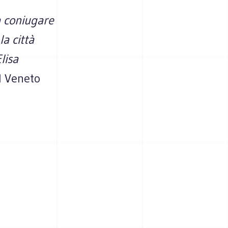
a coniugare
a città
lisa
l Veneto