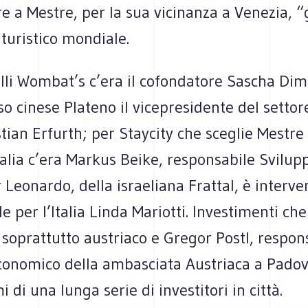
re a Mestre, per la sua vicinanza a Venezia, “
 turistico mondiale.
elli Wombat’s c’era il cofondatore Sascha Dim
sso cinese Plateno il vicepresidente del settor
ian Erfurth; per Staycity che sceglie Mestre 
talia c’era Markus Beike, responsabile Svilu
Leonardo, della israeliana Frattal, è interve
e per l’Italia Linda Mariotti. Investimenti ch
 soprattutto austriaco e Gregor Postl, respon
conomico della ambasciata Austriaca a Pado
i di una lunga serie di investitori in città.