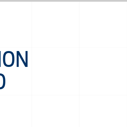
NON
O