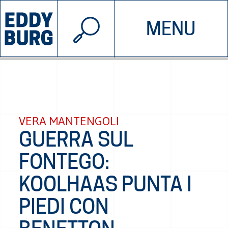
© 2026 EDDYBURG
MENU
INIZIATIVE
CHI SIAMO
SOSTIENICI
CONTATTACI
VERA MANTENGOLI
GUERRA SUL
FONTEGO:
KOOLHAAS PUNTA I
PIEDI CON