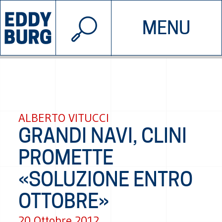
© 2026 EDDYBURG
MENU
INIZIATIVE
CHI SIAMO
SOSTIENICI
CONTATTACI
ALBERTO VITUCCI
GRANDI NAVI, CLINI
PROMETTE
«SOLUZIONE ENTRO
OTTOBRE»
20 Ottobre 2012