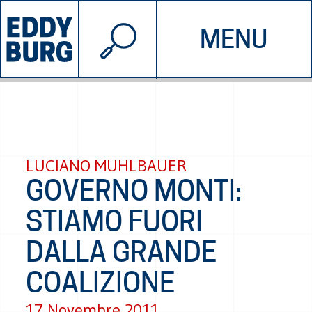
© 2026 EDDYBURG
MENU
INIZIATIVE
CHI SIAMO
SOSTIENICI
CONTATTACI
LUCIANO MUHLBAUER
GOVERNO MONTI:
STIAMO FUORI
DALLA GRANDE
COALIZIONE
17 Novembre 2011