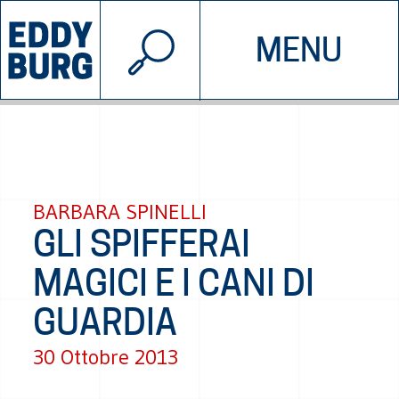
© 2026 EDDYBURG
MENU
INIZIATIVE
CHI SIAMO
SOSTIENICI
CONTATTACI
BARBARA SPINELLI
GLI SPIFFERAI
MAGICI E I CANI DI
GUARDIA
30 Ottobre 2013