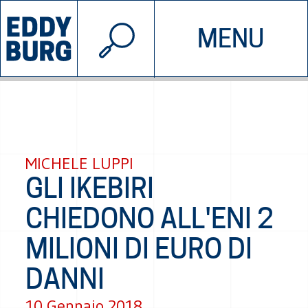
© 2026 EDDYBURG
MENU
INIZIATIVE
CHI SIAMO
SOSTIENICI
CONTATTACI
MICHELE LUPPI
GLI IKEBIRI
CHIEDONO ALL'ENI 2
MILIONI DI EURO DI
DANNI
10 Gennaio 2018