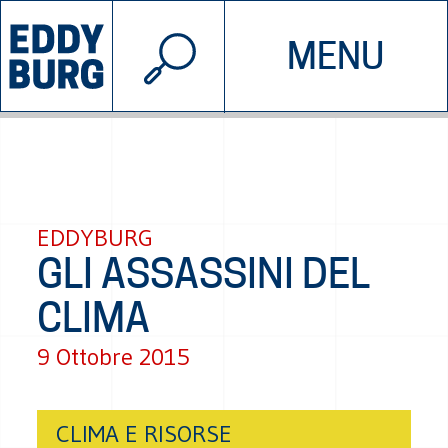
© 2026 EDDYBURG
MENU
INIZIATIVE
CHI SIAMO
SOSTIENICI
CONTATTACI
EDDYBURG
GLI ASSASSINI DEL
CLIMA
9 Ottobre 2015
CLIMA E RISORSE