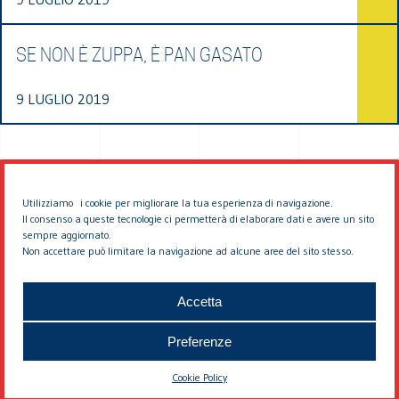
SE NON È ZUPPA, È PAN GASATO
9 LUGLIO 2019
Utilizziamo i cookie per migliorare la tua esperienza di navigazione.
Il consenso a queste tecnologie ci permetterà di elaborare dati e avere un sito
sempre aggiornato.
Non accettare può limitare la navigazione ad alcune aree del sito stesso.
© 2026 EDDYBURG
Accetta
Preferenze
Cookie Policy