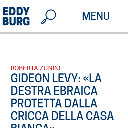
© 2026 EDDYBURG
MENU
INIZIATIVE
CHI SIAMO
SOSTIENICI
CONTATTACI
ROBERTA ZUNINI
GIDEON LEVY: «LA
DESTRA EBRAICA
PROTETTA DALLA
CRICCA DELLA CASA