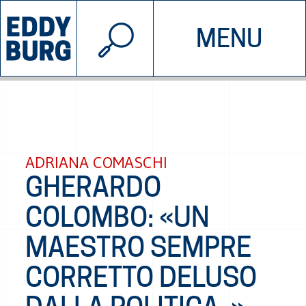
© 2026 EDDYBURG
MENU
INIZIATIVE
CHI SIAMO
SOSTIENICI
CONTATTACI
ADRIANA COMASCHI
GHERARDO
COLOMBO: «UN
MAESTRO SEMPRE
CORRETTO DELUSO