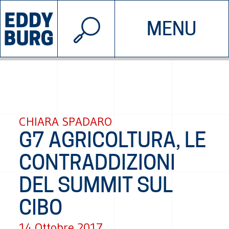
© 2026 EDDYBURG
MENU
INIZIATIVE
CHI SIAMO
SOSTIENICI
CONTATTACI
CHIARA SPADARO
G7 AGRICOLTURA, LE
CONTRADDIZIONI
DEL SUMMIT SUL
CIBO
14 Ottobre 2017