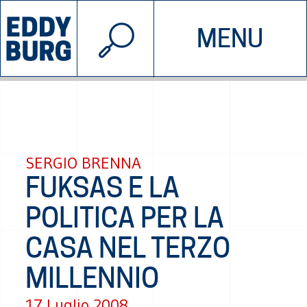
© 2026 EDDYBURG
MENU
INIZIATIVE
CHI SIAMO
SOSTIENICI
CONTATTACI
SERGIO BRENNA
FUKSAS E LA
POLITICA PER LA
CASA NEL TERZO
MILLENNIO
17 Luglio 2008