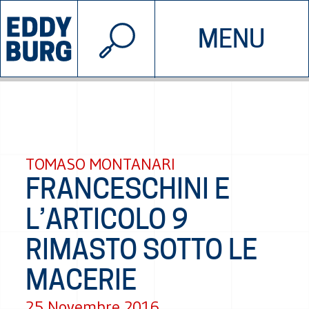
© 2026 EDDYBURG
MENU
INIZIATIVE
CHI SIAMO
SOSTIENICI
CONTATTACI
TOMASO MONTANARI
FRANCESCHINI E
L’ARTICOLO 9
RIMASTO SOTTO LE
MACERIE
25 Novembre 2016