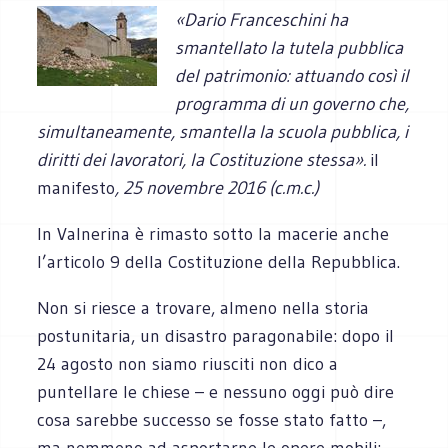
«Dario Franceschini ha
smantellato la tutela pubblica
del patrimonio: attuando così il
programma di un governo che,
simultaneamente, smantella la scuola pubblica, i
diritti dei lavoratori, la Costituzione stessa
»
.
il
manifesto
,
25 novembre 2016 (c.m.c.)
In Valnerina è rimasto sotto la macerie anche
l’articolo 9 della Costituzione della Repubblica.
Non si riesce a trovare, almeno nella storia
postunitaria, un disastro paragonabile: dopo il
24 agosto non siamo riusciti non dico a
puntellare le chiese – e nessuno oggi può dire
cosa sarebbe successo se fosse stato fatto –,
ma nemmeno ad asportarne le opere mobili: