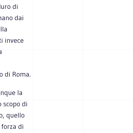
Muro di
mano dai
lla
i invece
a
o di Roma.
unque la
 scopo di
o, quello
 forza di