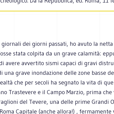
rcheologico. Da la Repubblica, ed. Roma, 11 f
giornali dei giorni passati, ho avuto la nett
osse stata colpita da un grave calamità: epp
di avere avvertito sismi capaci di gravi distru
di una grave inondazione delle zone basse del
realtà che per secoli ha segnato la vita di qu
ano Trastevere e il Campo Marzio, prima che 
raglioni del Tevere, una delle prime Grandi 
Roma Capitale (anche allora!) , fermamente 