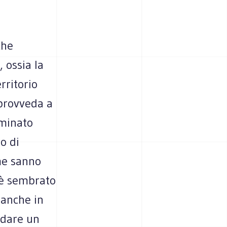
che
, ossia la
rritorio
 provveda a
ominato
o di
ome sanno
i è sembrato
 anche in
idare un