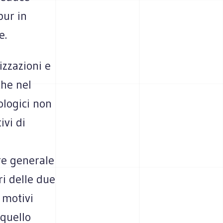
pur in
e.
izzazioni e
che nel
ologici non
ivi di
re generale
ri delle due
 motivi
quello