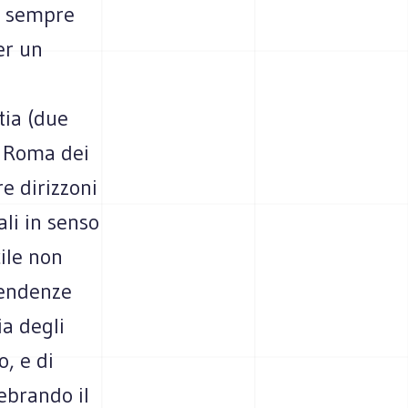
n sempre
per un
tia (due
a Roma dei
e dirizzoni
ali in senso
cile non
tendenze
ia degli
o, e di
ebrando il