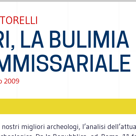
TORELLI
I, LA BULIMIA
MMISSARIALE
o 2009
ostri migliori archeologi, l’analisi dell’attu