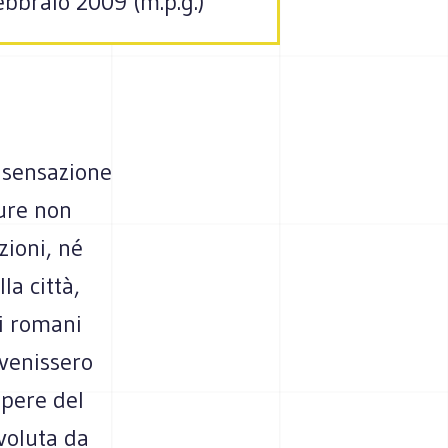
ebbraio 2009 (m.p.g.)
a sensazione
ure non
zioni, né
la città,
ei romani
venissero
Opere del
voluta da