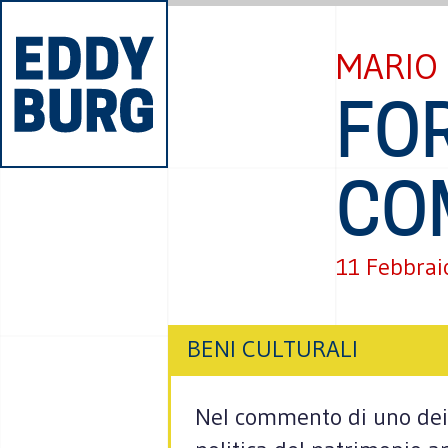
MARIO 
FOR
CO
11 Febbrai
BENI CULTURALI
Nel commento di uno dei n