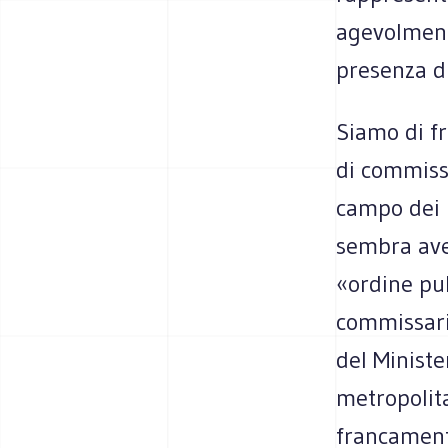
agevolmente
presenza d
Siamo di fr
di commiss
campo dei B
sembra ave
«ordine pub
commissari
del Ministe
metropolit
francament