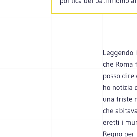
politica del patrimonio a
Leggendo i 
che Roma f
posso dire 
ho notizia 
una triste 
che abitav
eretti i mu
Regno per 