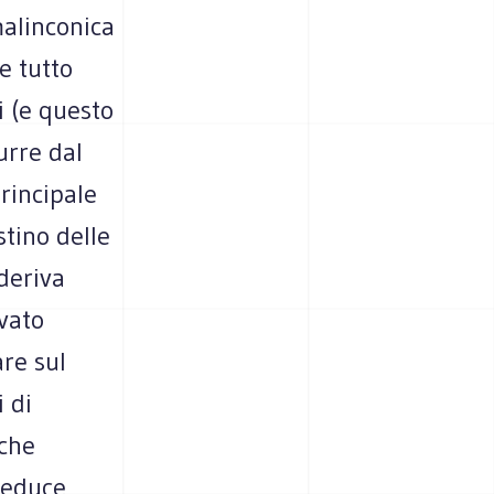
malinconica
e tutto
i (e questo
urre dal
principale
tino delle
 deriva
vato
are sul
i di
 che
deduce