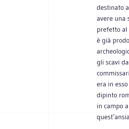
destinato 
avere una s
prefetto al
è già prod
archeologic
gli scavi d
commissario
era in esso
dipinto ro
in campo ar
quest’ansia