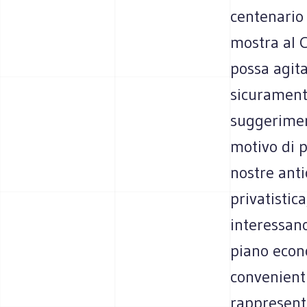
centenario 
mostra al C
possa agita
sicurament
suggeriment
motivo di p
nostre anti
privatisti
interessano
piano econo
convenient
rappresenta