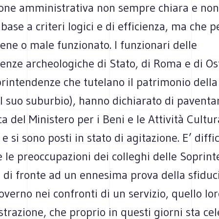
ione amministrativa non sempre chiara e no
n base a criteri logici e di efficienza, ma che 
ene o male funzionato. I funzionari delle
enze archeologiche di Stato, di Roma e di Os
printendenze che tutelano il patrimonio dell
l suo suburbio), hanno dichiarato di paventar
ca del Ministero per i Beni e le Attività Cultur
 e si sono posti in stato di agitazione. E’ diffi
 le preoccupazioni dei colleghi delle Soprin
 di fronte ad un ennesima prova della sfiduc
overno nei confronti di un servizio, quello lor
razione, che proprio in questi giorni sta cel