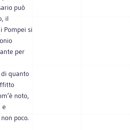
sario può
 il
di Pompei si
monio
rante per
l
o di quanto
fitto
om’è noto,
a e
 non poco.