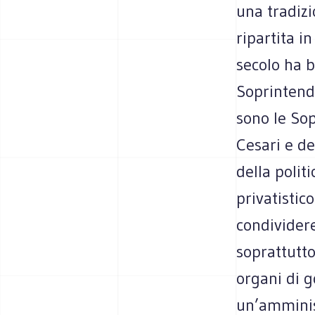
una tradiz
ripartita i
secolo ha b
Soprintend
sono le So
Cesari e de
della politi
privatistico
condividere
soprattutto
organi di g
un’amminist