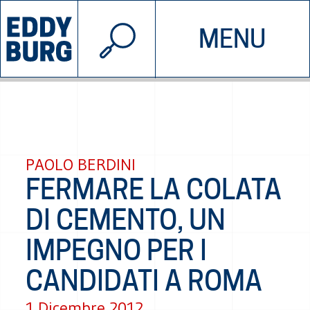
© 2026 EDDYBURG
MENU
INIZIATIVE
CHI SIAMO
SOSTIENICI
CONTATTACI
PAOLO BERDINI
FERMARE LA COLATA
DI CEMENTO, UN
IMPEGNO PER I
CANDIDATI A ROMA
1 Dicembre 2012