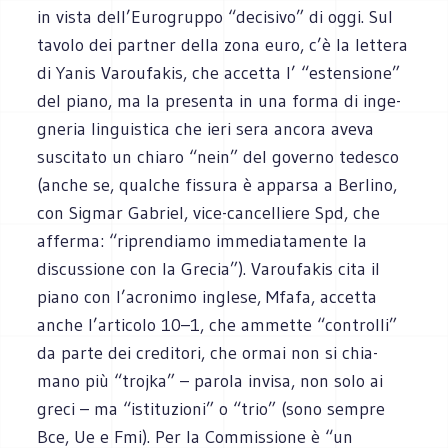
in vista dell’Eurogruppo “deci­sivo” di oggi. Sul
tavolo dei part­ner della zona euro, c’è la let­tera
di Yanis Varou­fa­kis, che accetta l’ “esten­sione”
del piano, ma la pre­senta in una forma di inge­
gne­ria lin­gui­stica che ieri sera ancora aveva
susci­tato un chiaro “nein” del governo tede­sco
(anche se, qual­che fis­sura è apparsa a Ber­lino,
con Sig­mar Gabriel, vice-cancelliere Spd, che
afferma: “ripren­diamo imme­dia­ta­mente la
discus­sione con la Gre­cia”). Varou­fa­kis cita il
piano con l’acronimo inglese, Mfafa, accetta
anche l’articolo 10–1, che ammette “con­trolli”
da parte dei cre­di­tori, che ormai non si chia­
mano più “tro­jka” – parola invisa, non solo ai
greci – ma “isti­tu­zioni” o “trio” (sono sem­pre
Bce, Ue e Fmi). Per la Com­mis­sione è “un