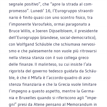
segnale posi­tivo”, che “apre la strada al com­
pro­messo”. Lunedi’ 16, l’Eurogruppo straor­di­
na­rio è finito quasi con uno scon­tro fisico, tra
l’imponente Varou­fa­kis, ormai para­go­nato a
Bruce Wil­lis, e Joe­ren Dijs­sel­bloem, il pre­si­dente
dell’Eurogruppo (olan­dese, social-democratico),
con Wol­fgand Schäu­ble che schiu­mava ner­vo­si­
smo e che pale­se­mente non vuole più ritro­varsi
nella stessa stanza con il suo col­lega greco
delle finanze. Il malin­teso, su cui insi­ste l’ala
rigo­ri­sta del governo tede­sco gui­data da Schäu­
ble, è che il Mfafa è l’accordo-quadro di assi­
stenza finan­zia­ria e che la Gre­cia vuole limi­tare
l’impegno a que­sto aspetto, men­tre la Ger­ma­
nia e Bru­xel­les quando si rife­ri­scono agli “impe­
gni” presi da Atene pen­sano al Memo­ran­dum in