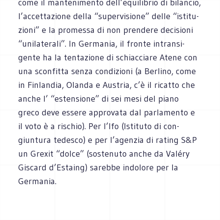
come il man­te­ni­mento dell’equilibrio di bilan­cio,
l’accettazione della “super­vi­sione” delle “isti­tu­
zioni” e la pro­messa di non pren­dere deci­sioni
“uni­la­te­rali”. In Ger­ma­nia, il fronte intran­si­
gente ha la ten­ta­zione di schiac­ciare Atene con
una scon­fitta senza con­di­zioni (a Ber­lino, come
in Fin­lan­dia, Olanda e Austria, c’è il ricatto che
anche l’ “esten­sione” di sei mesi del piano
greco deve essere appro­vata dal par­la­mento e
il voto è a rischio). Per l’Ifo (Isti­tuto di con­
giuntura tede­sco) e per l’agenzia di rating S&P
un Gre­xit “dolce” (soste­nuto anche da Valéry
Giscard d’Estaing) sarebbe indo­lore per la
Germania.