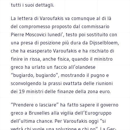
tutti i suoi det­ta­gli.
La let­tera di Varou­fa­kis va comun­que al di là
del com­pro­messo pro­po­sto dal com­mis­sa­rio
Pierre Mosco­vici lunedi’, testo poi sosti­tuito con
una presa di posi­zione più dura da Dijs­sel­bloem,
che ha esa­spe­rato Varou­fa­kis e ha rischiato di
finire in rissa, anche fisica, quando il mini­stro
greco ha urlato un fac­cio all’olandese
“bugiardo, bugiardo”, mostrando il pugno e
scon­vol­gendo la prassi ovat­tata delle riu­nioni
dei 19 mini­stri delle finanze della zona euro.
“Pren­dere o lasciare” ha fatto sapere il governo
greco a Bru­xel­les alla vigi­lia dell’Eurogruppo
dell’ultima chance. Per Varou­fa­kis oggi “si
vedrà chi vuole una solu­zione e chi no”. La Ger­