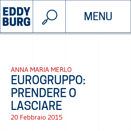
© 2026 EDDYBURG
MENU
INIZIATIVE
CHI SIAMO
SOSTIENICI
CONTATTACI
ANNA MARIA MERLO
EUROGRUPPO:
PRENDERE O
LASCIARE
20 Febbraio 2015