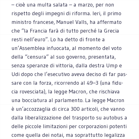
– cioè una multa salata – a marzo, per non
rispetto degli impe­gni di riforma. Ieri, il primo
mini­stro fran­cese, Manuel Valls, ha affer­mato
che “la Fran­cia farà di tutto per­ché la Gre­cia
resti nell’euro”. Lo ha detto di fronte a
un’Assemblea infuo­cata, al momento del voto
della “cen­sura” al suo governo, pre­sen­tata,
senza spe­ranze di vit­to­ria, dalla destra Ump e
Udi dopo che l’esecutivo aveva deciso di far pas­
sare con la forza, ricor­rendo al 49–3 (una fidu­
cia rove­sciata), la legge Macron, che rischiava
una boc­cia­tura al par­la­mento. La legge Macron
è un’accozzaglia di circa 300 arti­coli, che vanno
dalla libe­ra­liz­za­zione del tra­sporto su auto­bus a
delle pic­cole limi­ta­zioni per cor­po­ra­zioni potenti
come quella dei notai, ma soprat­tutto lega­lizza