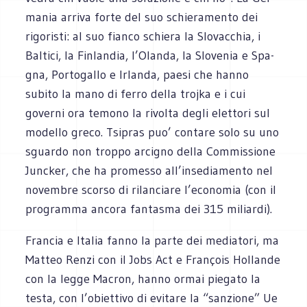
ma­nia arriva forte del suo schie­ra­mento dei
rigo­ri­sti: al suo fianco schiera la Slo­vac­chia, i
Bal­tici, la Fin­lan­dia, l’Olanda, la Slo­ve­nia e Spa­
gna, Por­to­gallo e Irlanda, paesi che hanno
subito la mano di ferro della tro­jka e i cui
governi ora temono la rivolta degli elet­tori sul
modello greco. Tsi­pras puo’ con­tare solo su uno
sguardo non troppo arci­gno della Com­mis­sione
Junc­ker, che ha pro­messo all’insediamento nel
novem­bre scorso di rilan­ciare l’economia (con il
pro­gramma ancora fan­ta­sma dei 315 miliardi).
Fran­cia e Ita­lia fanno la parte dei media­tori, ma
Mat­teo Renzi con il Jobs Act e Fra­nçois Hol­lande
con la legge Macron, hanno ormai pie­gato la
testa, con l’obiettivo di evi­tare la “san­zione” Ue