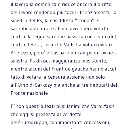
il lavoro la dome­nica e riduce ancora il diritto
del lavoro ren­dendo più facili i licen­zia­menti. La
sini­stra del Ps, la cosid­detta “fronda”, si
sarebbe aste­nuta e alcuni avreb­bero votato
con­tro: la legge sarebbe pas­sata con il voto del
centro-destra, cosa che Valls ha voluto evi­tare.
Al prezzo, pero’ di lasciare un campo di rovine a
sini­stra: Ps diviso, mag­gio­ranza ine­si­stente,
men­tre alcuni del Front de gau­che hanno accet­
tato di votare la cen­sura assieme non solo
all’Ump di Sar­kozy ma anche ai tre depu­tati del
Fronte nazionale.
E’ con que­sti alleati pusil­la­nimi che Varou­fa­kis
che oggi si pre­senta al ver­detto
dell’Eurogruppo, con impor­tanti con­ces­sioni,