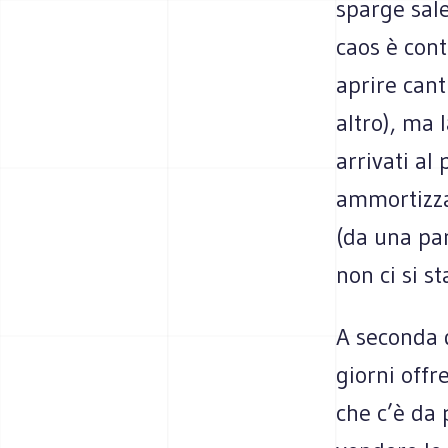
sparge sale
caos è con
aprire can
altro), ma 
arrivati al
ammortizzat
(da una part
non ci si st
A seconda d
giorni offr
che c’è da 