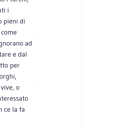
ti i
o pieni di
: come
 ignorano ad
are e dal
tto per
orghi,
vive, o
nteressato
 ce la fa