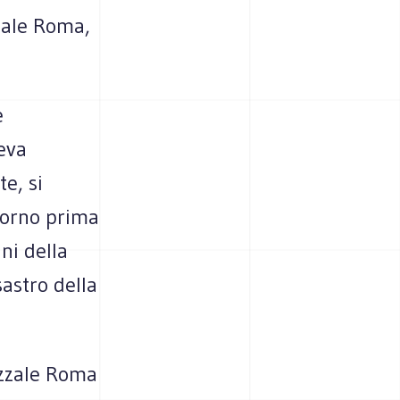
zzale Roma,
e
veva
e, si
giorno prima
ini della
sastro della
azzale Roma