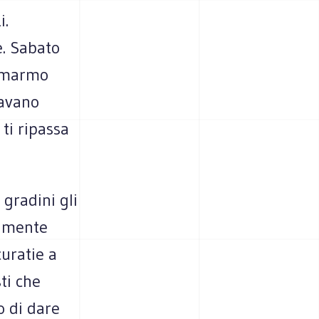
i.
e. Sabato
i marmo
lavano
ti ripassa
 gradini gli
ilmente
curatie a
ti che
o di dare