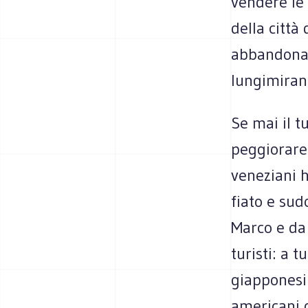
vendere le 
della città
abbandonat
lungimiran
Se mai il t
peggiorare 
veneziani h
fiato e sud
Marco e da 
turisti: a t
giapponesi 
americani c