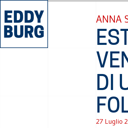
ANNA 
ES
VE
DI 
FO
27 Luglio 