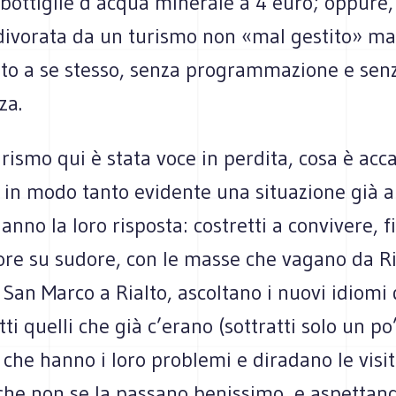
bottiglie d’acqua minerale a 4 euro; oppure,
 divorata da un turismo non «mal gestito» ma
o a se stesso, senza programmazione e sen
za.
urismo qui è stata voce in perdita, cosa è acc
in modo tanto evidente una situazione già al
anno la loro risposta: costretti a convivere, f
ore su sudore, con le masse che vagano da Ri
San Marco a Rialto, ascoltano i nuovi idiomi 
utti quelli che già c’erano (sottratti solo un po’
che hanno i loro problemi e diradano le visit
he non se la passano benissimo, e aspettando