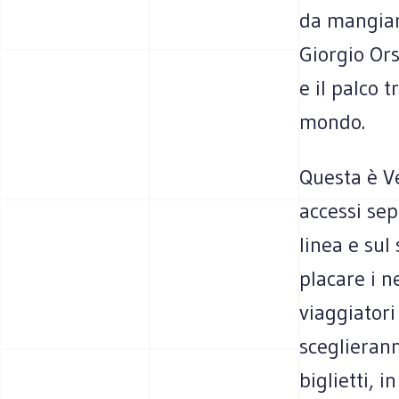
da mangiare
Giorgio Ors
e il palco 
mondo.
Questa è Ven
accessi sep
linea e sul 
placare i n
viaggiatori 
sceglierann
biglietti, i