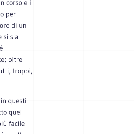
n corso e il
to per
ore di un
 si sia
né
e; oltre
tti, troppi,
in questi
tto quel
iù facile