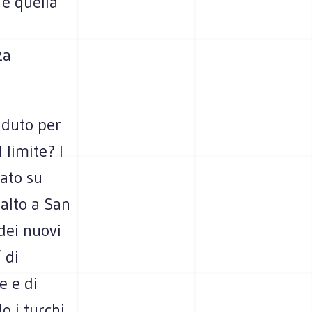
 è quella
za
aduto per
 limite? I
iato su
alto a San
dei nuovi
 di
e e di
 i turchi,