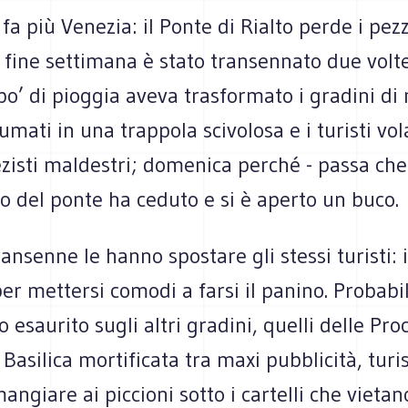
 fa più Venezia: il Ponte di Rialto perde i pezz
 fine settimana è stato transennato due volt
po’ di pioggia aveva trasformato i gradini d
mati in una trappola scivolosa e i turisti vo
isti maldestri; domenica perché - passa che 
 del ponte ha ceduto e si è aperto un buco.
ansenne le hanno spostare gli stessi turisti: i
er mettersi comodi a farsi il panino. Probab
to esaurito sugli altri gradini, quelli delle Pro
Basilica mortificata tra maxi pubblicità, turis
ngiare ai piccioni sotto i cartelli che vietan