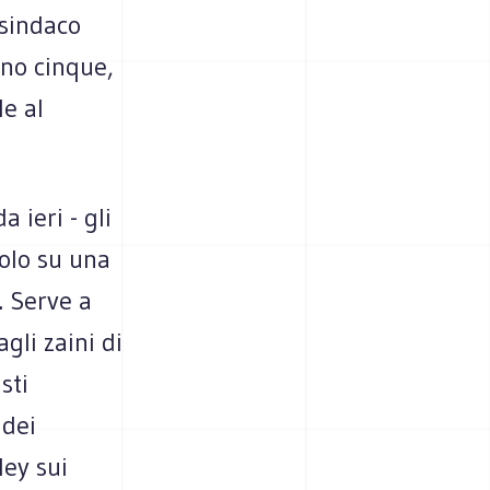
 sindaco
nno cinque,
le al
 ieri - gli
solo su una
. Serve a
gli zaini di
sti
 dei
ley sui