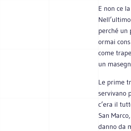
E non ce la
Nell’ultimo
perché un 
ormai consu
come trapez
un masegno
Le prime tr
servivano p
c’era il tut
San Marco, 
danno da ma