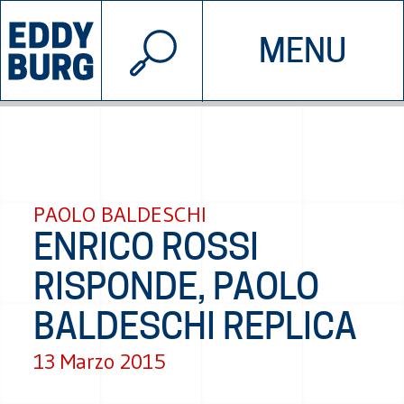
© 2026 EDDYBURG
MENU
INIZIATIVE
CHI SIAMO
SOSTIENICI
CONTATTACI
PAOLO BALDESCHI
ENRICO ROSSI
RISPONDE, PAOLO
BALDESCHI REPLICA
13 Marzo 2015