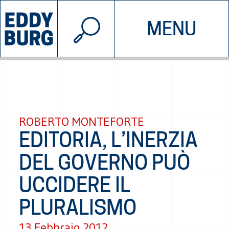
© 2026 EDDYBURG
MENU
INIZIATIVE
CHI SIAMO
SOSTIENICI
CONTATTACI
ROBERTO MONTEFORTE
EDITORIA, L’INERZIA
DEL GOVERNO PUÒ
UCCIDERE IL
PLURALISMO
13 Febbraio 2012