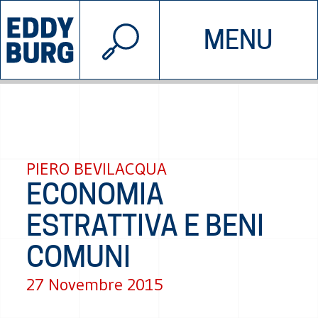
© 2026 EDDYBURG
MENU
INIZIATIVE
CHI SIAMO
SOSTIENICI
CONTATTACI
PIERO BEVILACQUA
ECONOMIA
ESTRATTIVA E BENI
COMUNI
27 Novembre 2015