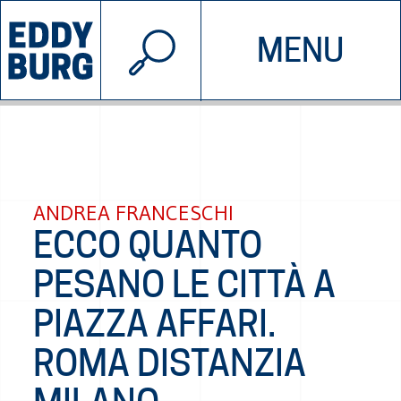
© 2026 EDDYBURG
MENU
INIZIATIVE
CHI SIAMO
SOSTIENICI
CONTATTACI
ANDREA FRANCESCHI
ECCO QUANTO
PESANO LE CITTÀ A
PIAZZA AFFARI.
ROMA DISTANZIA