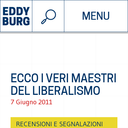
© 2026 EDDYBURG
MENU
INIZIATIVE
CHI SIAMO
SOSTIENICI
CONTATTACI
ECCO I VERI MAESTRI
DEL LIBERALISMO
7 Giugno 2011
RECENSIONI E SEGNALAZIONI