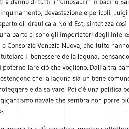
ati a danno di tutti: i “dino­sauri” in bacino S
inqui­na­mento, deva­sta­zione e peri­coli. Luig
erto di idrau­lica a Nord Est, sin­te­tizza così 
na parte ci sono gli impor­ta­tori degli inte­res
e Con­sor­zio Vene­zia Nuova, che tutto hanno
tute­lare il benes­sere della laguna, pen­sand
di poterne fare ciò che vogliono. Dall’altra par
sosten­gono che la laguna sia un bene comune
ro­teg­gere e da sal­vare. Poi c’è una poli­tica 
il gigan­ti­smo navale che sem­bra non porre più
».
e ancora la città-cartolina, men­tre i riflet­tori 