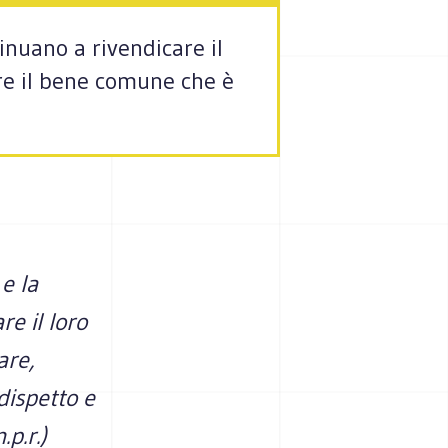
tinuano a rivendicare il
vare il bene comune che è
 e la
re il loro
are,
dispetto e
p.r.)