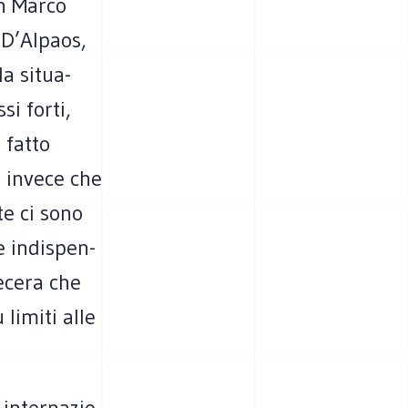
an Marco
i D’Alpaos,
la situa­
si forti,
 fatto
o invece che
te ci sono
 indi­spen­
becera che
 limiti alle
inter­na­zio­