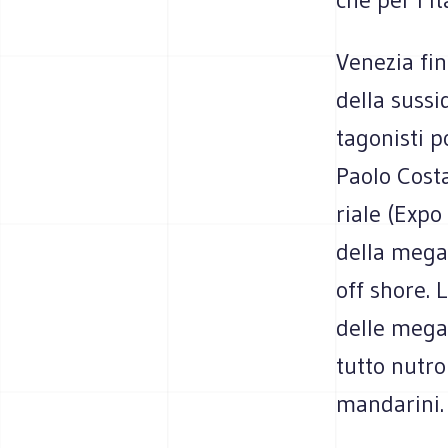
Vene­zia fin
della sus­s
ta­go­ni­sti 
Paolo Costa
riale (Expo
della mega 
off shore. 
delle mega-
tutto nutro
mandarini.