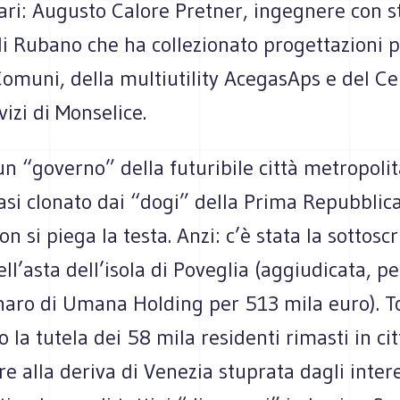
liari: Augu­sto Calore Pret­ner, inge­gnere con s
 Rubano che ha col­le­zio­nato pro­get­ta­zioni 
muni, della mul­tiu­ti­lity Ace­ga­sAps e del Ce
vizi di Monselice.
 “governo” della futu­ri­bile città metro­po­li
si clo­nato dai “dogi” della Prima Repub­blic
on si piega la testa. Anzi: c’è stata la sot­to­scr
ll’asta dell’isola di Pove­glia (aggiu­di­cata, pe
naro di Umana Hol­ding per 513 mila euro). T
la tutela dei 58 mila resi­denti rima­sti in città
ere alla deriva di Vene­zia stu­prata dagli inte­r