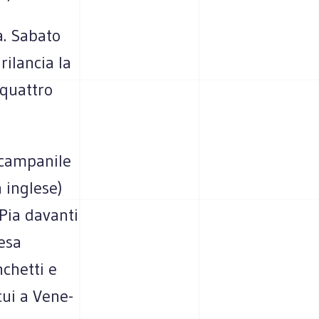
a. Sabato
ilan­cia la
quat­tro
cam­pa­nile
n inglese)
a Pia davanti
fesa
­chetti e
 cui a Vene­