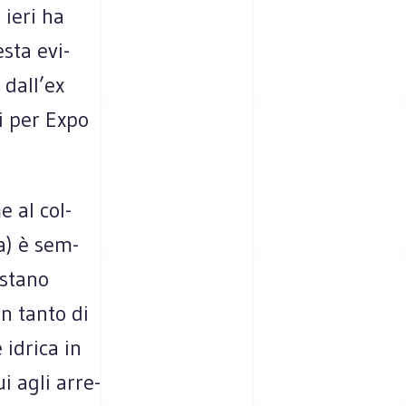
 ieri ha
esta evi­
 dall’ex
i per Expo
e al col­
ia) è sem­
e­stano
on tanto di
e idrica in
ui agli arre­