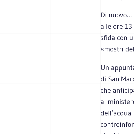
Di nuovo… i
alle ore 13
sfida con un
«mostri de
Un appun­ta
di San Marc
che anti­ci­
al mini­ster
dell’acqua 
con­tro­in­