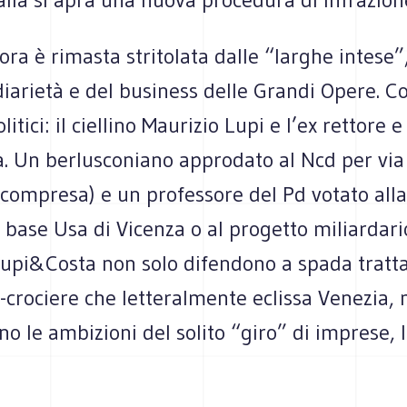
ora è rima­sta stri­to­lata dalle “lar­ghe intese
i­dia­rietà e del busi­ness delle Grandi Opere. 
poli­tici: il ciel­lino Mau­ri­zio Lupi e l’ex ret­tore 
. Un ber­lu­sco­niano appro­dato al Ncd per via 
 com­presa) e un pro­fes­sore del Pd votato all
base Usa di Vicenza o al pro­getto miliar­da­ri
Lupi&Costa non solo difen­dono a spada tratta 
crociere che let­te­ral­mente eclissa Vene­zia,
no le ambi­zioni del solito “giro” di imprese, 