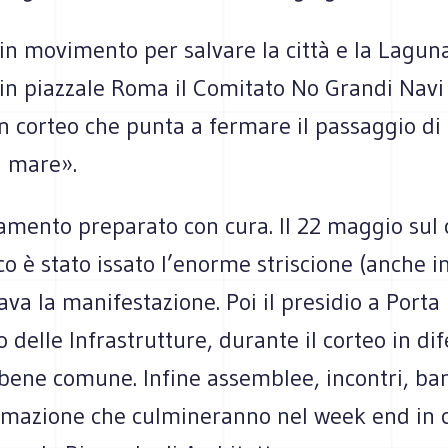
n movi­mento per sal­vare la città e la Lagun
 in piaz­zale Roma il Comi­tato No Grandi Navi r
 cor­teo che punta a fer­mare il pas­sag­gio di 
l mare».
­mento pre­pa­rato con cura. Il 22 mag­gio sul 
o è stato issato l’enorme stri­scione (anche i
pava la mani­fe­sta­zione. Poi il pre­si­dio a Port
o delle Infra­strut­ture, durante il cor­teo in di
bene comune. Infine assem­blee, incon­tri, ban
for­ma­zione che cul­mi­ne­ranno nel week end in