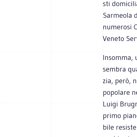
sti domi­ci­
Sar­meola di
nume­rosi Co
Veneto Ser­
Insomma, un
sem­bra qua
zia, però, n
popo­lare ne
Luigi Bru­g
primo piano 
bile resi­st