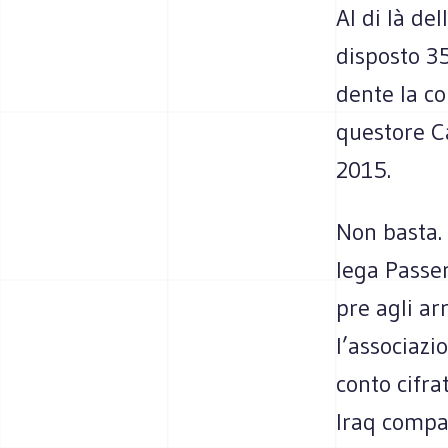
Al di là del
dispo­sto 35
dente la con
que­store C
2015.
Non basta. 
lega Pas­ser
pre agli arr
l’associazio
conto cifrat
Iraq com­par