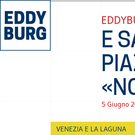
EDDYB
E S
PIA
«N
5 Giugno 
VENEZIA E LA LAGUNA