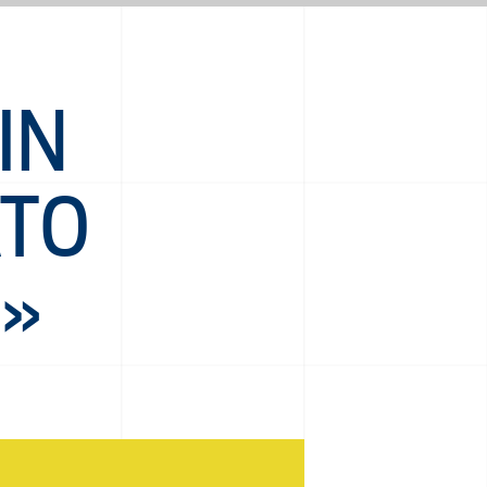
IN
ATO
I»