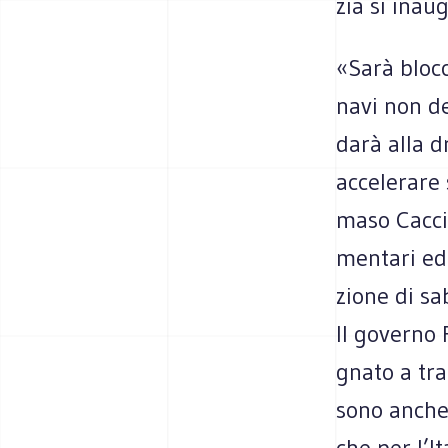
zia si inau­
«Sarà blocc
navi non dev
darà alla d
acce­le­rar
maso Cac­ci
men­tari ed 
zione di sab
Il governo 
gnato a trac
sono anche 
che per l’I