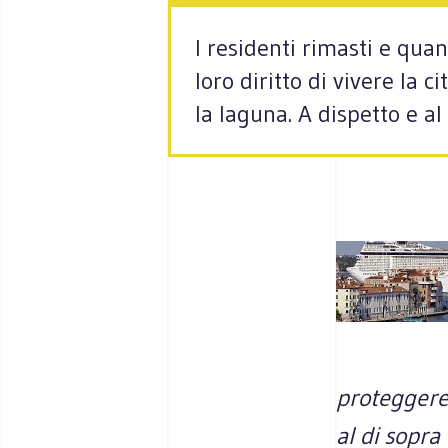
I resi­denti rima­sti e qu
loro diritto di vivere la 
la laguna. A dispetto e al
proteggere 
al di sopra