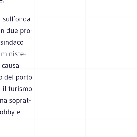
”, sull’onda
Con due pro­
e sin­daco
mini­ste­
a causa
o del porto
il turi­smo
 ma soprat­
lobby e