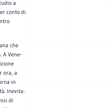
tu­dio a
per conto di
n­tro
­tana che
a. A Vene­
i­zione
r ora, a
orna in
. Ine­vi­ta­
essi di