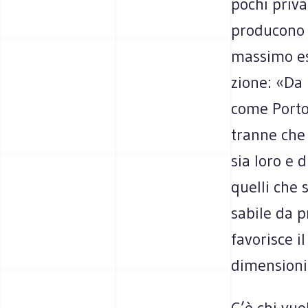
pochi pri­v
pro­du­cono 
mas­simo esp
zione: «Da u
come Porto 
tranne che 
sia loro e 
quelli che 
sa­bile da p
favo­ri­sce 
dimensioni
C’è chi vuol