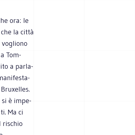
che ora: le
 che la città
e vogliono
cia Tom­
to a par­la­
mani­fe­sta­
ru­xel­les.
– si è impe­
ti. Ma ci
 rischio
e.