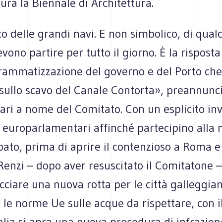
gura la Bien­nale di Architettura.
o delle grandi navi. E non sim­bo­lico, di qual­
ono par­tire per tutto il giorno. È la rispo­sta
ram­ma­tiz­za­zione del governo e del Porto ch
e sullo scavo del Canale Con­torta», pre­an­nun­
ari a nome del Comi­tato. Con un espli­cito invi
euro­par­la­men­tari affin­ché par­te­ci­pino alla 
ato, prima di aprire il con­ten­zioso a Roma e B
Renzi – dopo aver resu­sci­tato il Comi­ta­tone 
­ciare una nuova rotta per le città gal­leg­gian
le norme Ue sulle acque da rispet­tare, con il
talia si apra una nuova pro­ce­dura di infrazion