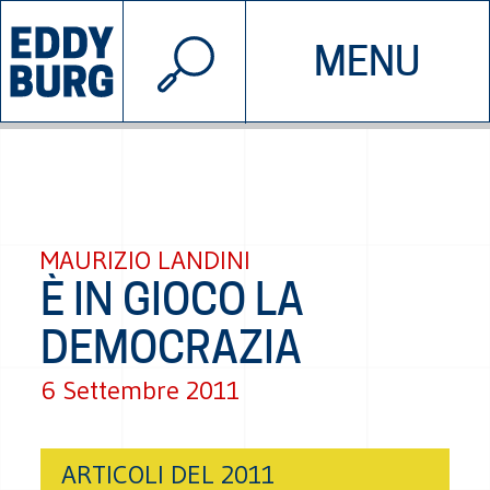
© 2026 EDDYBURG
MENU
INIZIATIVE
CHI SIAMO
SOSTIENICI
CONTATTACI
MAURIZIO LANDINI
È IN GIOCO LA
DEMOCRAZIA
6 Settembre 2011
ARTICOLI DEL 2011