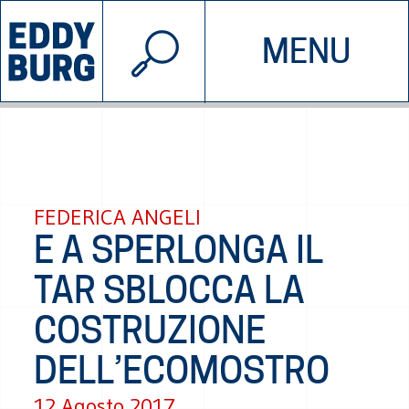
© 2026 EDDYBURG
MENU
INIZIATIVE
CHI SIAMO
SOSTIENICI
CONTATTACI
FEDERICA ANGELI
E A SPERLONGA IL
TAR SBLOCCA LA
COSTRUZIONE
DELL’ECOMOSTRO
12 Agosto 2017