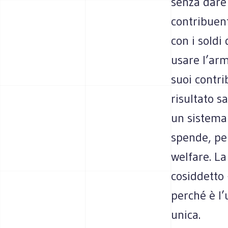
senza dare g
contribuent
con i soldi
usare l’ar
suoi contrib
risultato s
un sistema 
spende, per
welfare. La
cosiddetto 
perché è l’
unica.