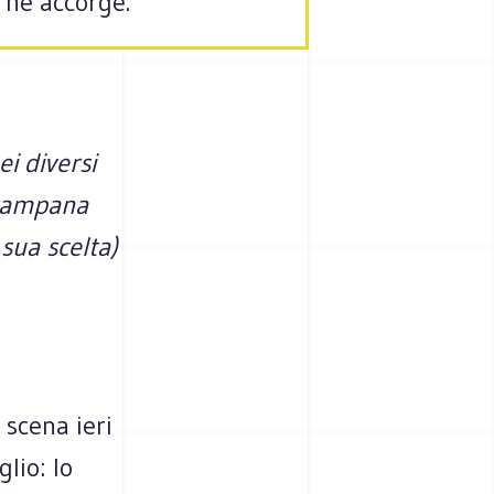
 ne accorge.
ei diversi
 campana
sua scelta)
 scena ieri
lio: lo