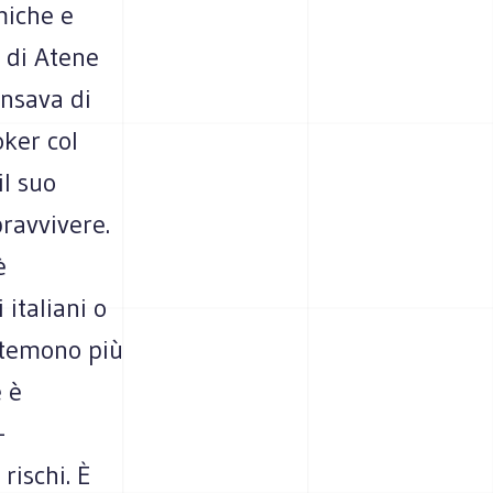
miche e
i di Atene
ensava di
ker col
il suo
ravvivere.
è
 italiani o
, temono più
e è
-
rischi. È