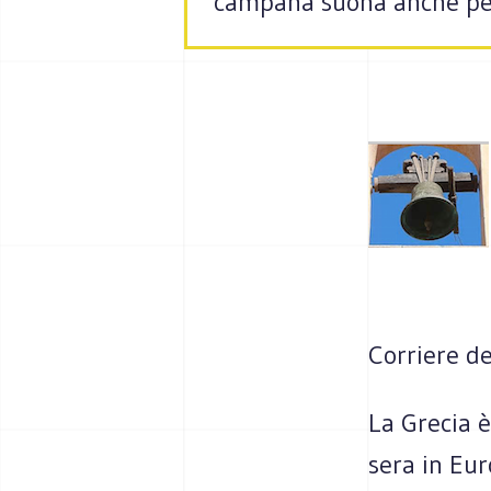
campana suona anche per n
Corriere de
La Grecia è
sera in Eur