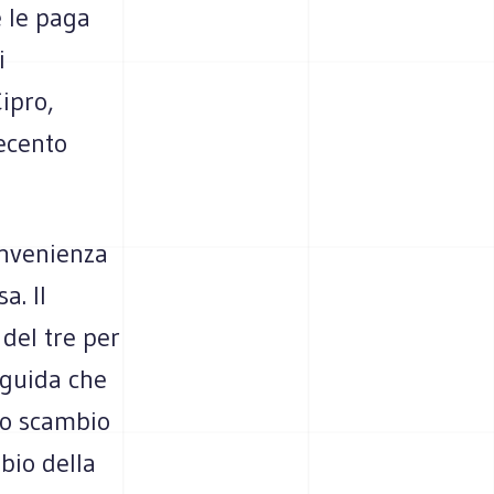
e le paga
i
Cipro,
recento
onvenienza
a. Il
del tre per
 guida che
Lo scambio
bio della