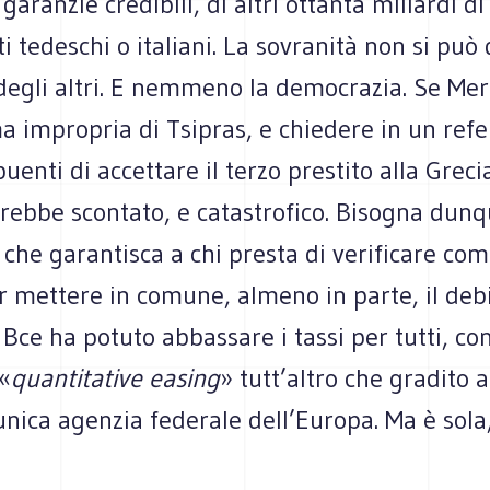
aranzie credibili, di altri ottanta miliardi di 
i tedeschi o italiani. La sovranità non si può
 degli altri. E nemmeno la democrazia. Se Mer
ma impropria di Tsipras, e chiedere in un re
uenti di accettare il terzo prestito alla Grecia
arebbe scontato, e catastrofico. Bisogna dun
che garantisca a chi presta di verificare com
 mettere in comune, almeno in parte, il debit
 Bce ha potuto abbassare i tassi per tutti, con
«
quantitative easing
» tutt’altro che gradito a
unica agenzia federale dell’Europa. Ma è sola,