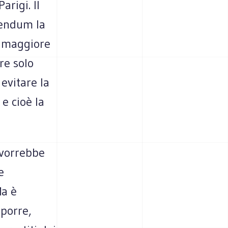
arigi. Il
rendum la
a maggiore
re solo
evitare la
 e cioè la
 vorrebbe
e
Ma è
sporre,