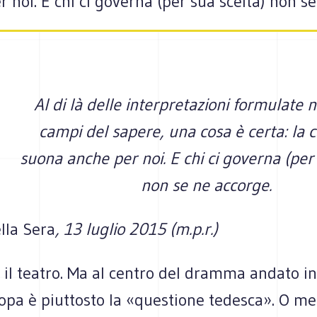
oi. E chi ci governa (per sua scelta) non se
Al di là delle interpretazioni formulate n
campi del sapere, una cosa è certa: la
suona anche per noi. E chi ci governa (per 
non se ne accorge.
lla Sera
, 13 luglio 2015 (m.p.r.)
 il teatro. Ma al centro del dramma andato in
opa è piuttosto la «questione tedesca». O meg