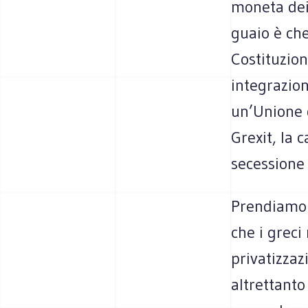
moneta dei 
guaio è che
Costituzion
integrazion
un’Unione d
Grexit, la c
secessione
Prendiamo i
che i greci
privatizza
altrettanto