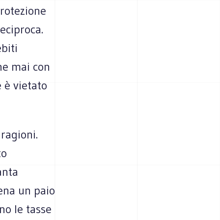
protezione
eciproca.
biti
che mai con
e è vietato
 ragioni.
to
anta
pena un paio
no le tasse