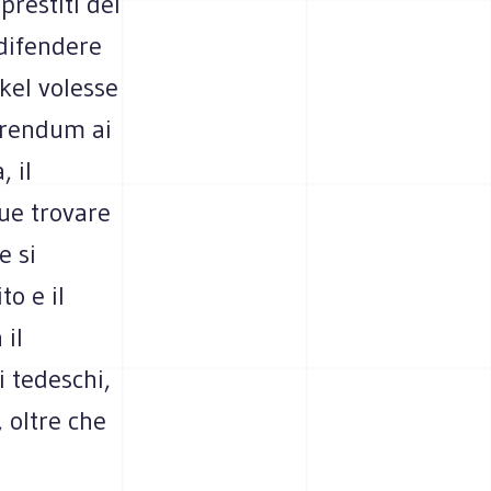
prestiti dei
 difendere
kel volesse
ferendum ai
, il
que trovare
e si
o e il
 il
i tedeschi,
 oltre che