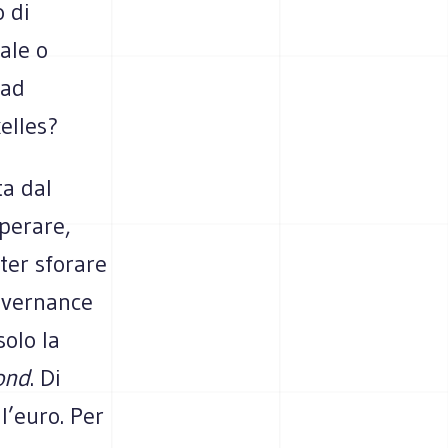
 di
ale o
 ad
xelles?
ta dal
perare,
ter sforare
governance
solo la
ond
. Di
l’euro. Per