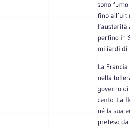
sono fumo 
fino all’ul
l’austerità
perfino in 
miliardi di 
La Francia 
nella tolle
governo di 
cento. La f
né la sua e
preteso da 