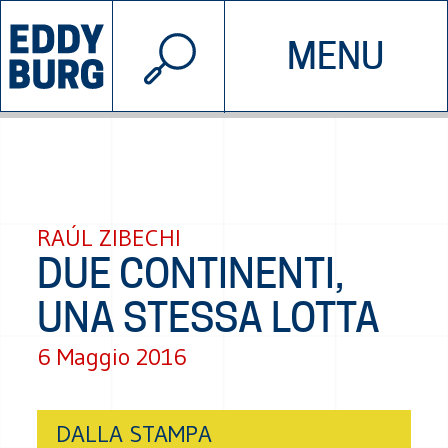
© 2026 EDDYBURG
MENU
INIZIATIVE
CHI SIAMO
SOSTIENICI
CONTATTACI
RAÚL ZIBECHI
DUE CONTINENTI,
UNA STESSA LOTTA
6 Maggio 2016
DALLA STAMPA