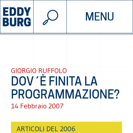
© 2026 EDDYBURG
MENU
INIZIATIVE
CHI SIAMO
SOSTIENICI
CONTATTACI
GIORGIO RUFFOLO
DOV´È FINITA LA
PROGRAMMAZIONE?
14 Febbraio 2007
ARTICOLI DEL 2006