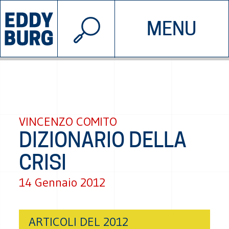
© 2026 EDDYBURG
MENU
INIZIATIVE
CHI SIAMO
SOSTIENICI
CONTATTACI
VINCENZO COMITO
DIZIONARIO DELLA
CRISI
14 Gennaio 2012
ARTICOLI DEL 2012